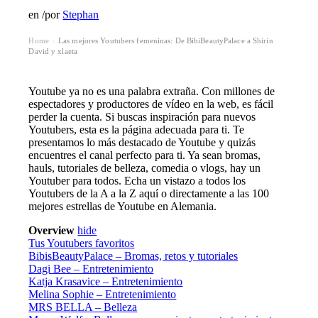
en
/
por
Stephan
Home
Las mejores Youtubers femeninas: De BibiBeautyPalace a Shirin
›
David y xlaeta
Youtube ya no es una palabra extraña. Con millones de
espectadores y productores de vídeo en la web, es fácil
perder la cuenta. Si buscas inspiración para nuevos
Youtubers, esta es la página adecuada para ti. Te
presentamos lo más destacado de Youtube y quizás
encuentres el canal perfecto para ti. Ya sean bromas,
hauls, tutoriales de belleza, comedia o vlogs, hay un
Youtuber para todos. Echa un vistazo a todos los
Youtubers de la A a la Z aquí o directamente a las
100
mejores estrellas de Youtube en Alemania
.
Overview
hide
Tus Youtubers favoritos
BibisBeautyPalace – Bromas, retos y tutoriales
Dagi Bee – Entretenimiento
Katja Krasavice – Entretenimiento
Melina Sophie – Entretenimiento
MRS BELLA – Belleza