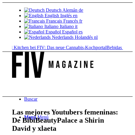
Deutsch
Alemán
de
English
Inglés
en
Français
Francés
fr
Italiano
Italiano
it
Español
Español
es
Nederlands
Holandés
nl
ed Kitchen bei FIV: Das neue Cannabis-Kochportal
Bebidas de cannabis:
Buscar
Las mejores Youtubers femeninas:
Menú
Menú
De BibiBeautyPalace a Shirin
David y xlaeta