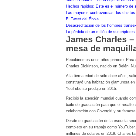
Hechos rápidos: Este es el número de s
Las mayores controversias: los chistes d
El Tweet del Ébola
Desacreditación de los hombres transe
La pérdida de un millón de suscriptore
James Charles – 
mesa de maquill
Rebobinemos unos años primero. Para 
Charles Dickinson, nacido en Belén, Nue
A la tierna edad de sólo doce años, sal
construyó una habitación glamurosa en e
YouTube se produjo en 2015.
Recibió la atención mundial cuando corri
baile de graduación para que el resalte d
colaboración con Covergirl y su famosa
Desde su graduación de la escuela secu
completo en su trabajo como YouTuber, 
millones de dólares en 2019. Charles ta