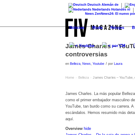
Deutsch
Alemán
de
Nederlands
Holandés
nl
News
ZenNews24: El nuevo portal de n
Noticias
Moda
Relojes
B
James Charles – YouTu
< Youtube
< por CM
controversias
/
en
Belleza
,
News
,
Youtube
por
Laura
Home
Belleza
James Charles – YouTube, c
›
›
James Charles. La más popular Belleza 
como el primer embajador masculino de
YouTube, tan burdo como su carrera. A 
escándalos. Hemos resumido más detal
aquí.
Overview
hide
James Charles – De la caja de arena a 