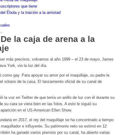
uscriptores que tiene
el Ébola y la traición a la amistad
xuales
s…
De la caja de arena a la
aje
ser más precisos, volvamos al año 1999 – el 23 de mayo, James
va York, vio la luz del día.
ió como gay. Para apoyar su amor por el maquillaje, su padre le
l sótano de la casa. El lanzamiento oficial de su canal de
ó la voz en Twitter de que tenía un anillo de luz con él durante su
e su cara se viera bien en las fotos. A esto le siguió su
 aparición en el US-American Ellen Show.
ndaria en 2017, el rey del maquillaje se ha concentrado a tiempo
maquillador e influyente. Su patrimonio neto se estimó en 12
mbién ha ganado varios premios por su canal, ha abierto varias