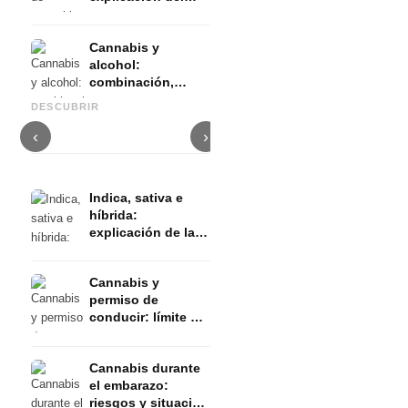
efecto, la duración
y la dosis
Cannabis y
Limpieza dental profesional:
alcohol:
Costes, procedimiento y
combinación,
Cannabis para el síndrome
cuándo merece la pena un
C
riesgos y
del intestino irritable: SII, CBD
seguro dental
e
DESCUBRIR
crossfade
y dolor intestinal
complementario
s
‹
›
Indica, sativa e
híbrida:
explicación de las
diferencias entre
variedades
Cannabis y
permiso de
conducir: límite de
THC y prohibición
de conducir
Cannabis durante
el embarazo:
riesgos y situación