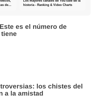
méticos,
Los mayores canales de YouTube de la
cas de
historia - Ranking & Video Charts
Este es el número de
 tiene
roversias: los chistes del
ón a la amistad