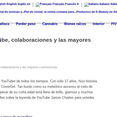
English
Inglés
en
Français
Francés
fr
Italiano
Itali
oticias y...
Piel de cristal: la rutina coreana para...
Productos de K-Beauty en Alemania
elleza
Perder peso
Cannabis
Bienes raíces
Interior
FIV
be, colaboraciones y las mayores
olaboraciones y las mayores controversias
YouTuber de todos los tiempos. Con sólo 17 años, hizo historia
 CoverGirl. Tan burdo como su meteórico ascenso al cielo de
pesar de su corta edad está lleno de brillo, glamour y muchos
les sobre la leyenda de YouTube James Charles para ustedes
la mesa de maquillaje