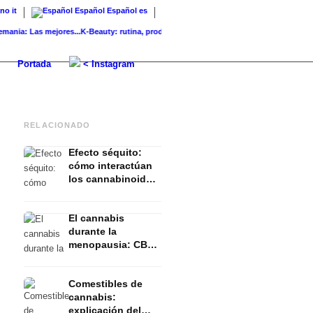
ano
it
Español
Español
es
: Las mejores...
K-Beauty: rutina, productos y marcas coreanas para...
Adiestramiento
Portada
< Instagram
RELACIONADO
Efecto séquito:
cómo interactúan
los cannabinoides
y los terpenos
El cannabis
durante la
menopausia: CBD,
hormonas y
estudios
Comestibles de
cannabis:
explicación del