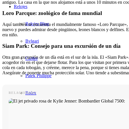
antiguo. La casa en la que nos alojamos está a unos 10 minutos en coc
Relojes
Loro Parcque: zoológico de fama mundial
Relojes Blog
Aquí también se encuentra el mundialmente famoso «Loro Parcque», 
nuevo y puedes admirar desde pingüinos, leones blancos y delfines. E
era niño.
Bvlgari
Siam Park: Consejo para una excursión de un día
Otra gran excursión de un día está en el sur de la isla. El «Siam Pa
Cartier
acogedor río en el que dejarse flotar. Para los que visitan por primer
cola en cada tobogán, y créeme, merece la pena, porque si tienes mala 
Asegúrate de ponerte mucha protección solar. Uno tiende a subestimar 
Patek Philippe
Rolex
RELACIONADO
Tiffany & Co
Belleza