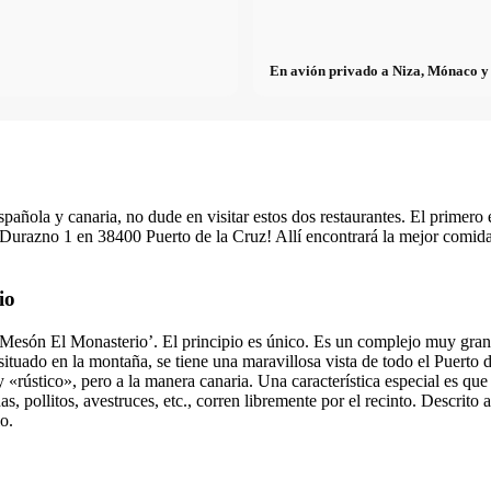
En avión privado a Niza, Mónaco y 
 española y canaria, no dude en visitar estos dos restaurantes. El prime
Durazno 1 en 38400 Puerto de la Cruz! Allí encontrará la mejor comida 
io
‘Mesón El Monasterio’. El principio es único. Es un complejo muy grande
situado en la montaña, se tiene una maravillosa vista de todo el Puerto 
«rústico», pero a la manera canaria. Una característica especial es que
nas, pollitos, avestruces, etc., corren libremente por el recinto. Descri
o.