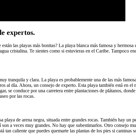
e expertos.
están las playas más bonitas? La playa blanca más famosa y hermosa de Te
ua cristalina. Te sientes como si estuvieras en el Caribe. Tampoco enco
o, muy tranquila y clara. La playa es probablemente una de las más famo
ros al día. Ahora, un consejo de experto. Esta playa también está en el no
ugar, se conduce por una carretera entre plantaciones de plátanos, don
aseo por las rocas.
sa playa de arena negra, situada entre grandes rocas. También hay un p
uí son a veces muy grandes. No hay que subestimarlos. Otro consejo muy
tá tan caliente que puedes quemarte las plantas de los pies si caminas so