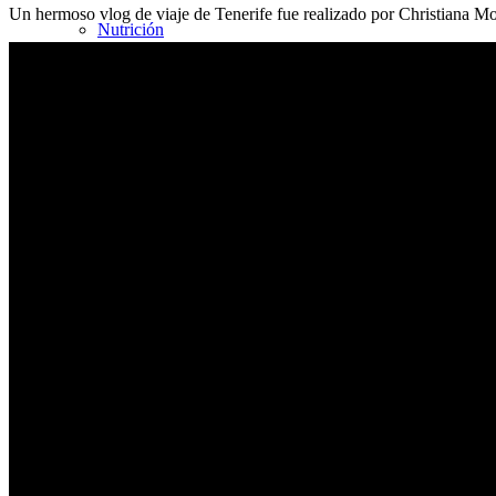
Un hermoso vlog de viaje de Tenerife fue realizado por Christiana M
Nutrición
Perder peso
Calculadora de pérdida de peso
Calculadora de IMC
Calculadora del metabolismo basal
Calculadora de necesidades calóricas
Haga clic en la tabla
Tabla de calorías