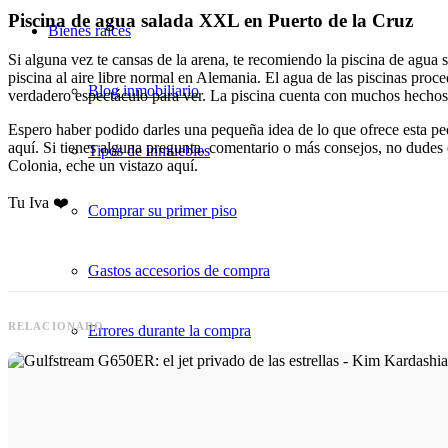
Piscina de agua salada XXL en Puerto de la Cruz
Bienes raíces
Si alguna vez te cansas de la arena, te recomiendo la piscina de agua
piscina al aire libre normal en Alemania. El agua de las piscinas proce
Blog inmobiliario
verdadero espectáculo para ver. La piscina cuenta con muchos hechos ge
Espero haber podido darles una pequeña idea de lo que ofrece esta pequ
aquí. Si tienes alguna pregunta, comentario o más consejos, no dudes e
Tipos de inmuebles
Colonia, eche un vistazo aquí.
Tu Iva ❤️
Comprar su primer piso
Gastos accesorios de compra
RELACIONADO
Errores durante la compra
Conozca la propiedad