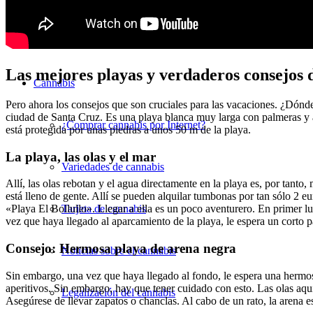
Jeringas adelgazantes
Las mejores playas y verdaderos consejos d
Cannabis
Pero ahora los consejos que son cruciales para las vacaciones. ¿Dónde 
ciudad de Santa Cruz. Es una playa blanca muy larga con palmeras y ag
¿Comprar cannabis por Internet?
está protegida por unas piedras a unos 50 m de la playa.
La playa, las olas y el mar
Variedades de cannabis
Allí, las olas rebotan y el agua directamente en la playa es, por tant
está lleno de gente. Allí se pueden alquilar tumbonas por tan sólo 2 eu
«Playa El Bollullo». Llegar a ella es un poco aventurero. En primer l
Tarjeta de cannabis
vez que haya llegado al aparcamiento de la playa, le espera un corto p
Consejo: Hermosa playa de arena negra
Noticias sobre el cannabis
Sin embargo, una vez que haya llegado al fondo, le espera una hermo
aperitivos. Sin embargo, hay que tener cuidado con esto. Las olas aq
Legalización del cannabis
Asegúrese de llevar zapatos o chanclas. Al cabo de un rato, la arena es