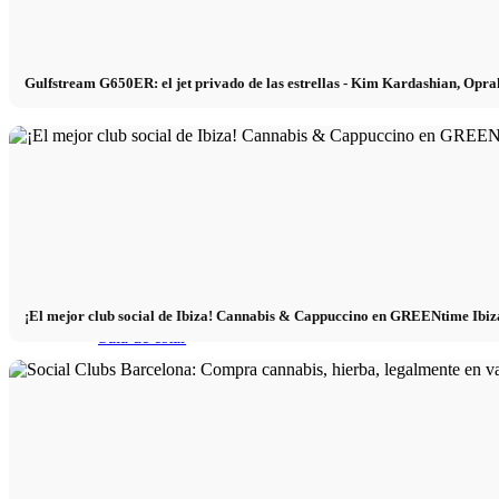
Broker Alemania
Broker EE.UU.
Gulfstream G650ER: el jet privado de las estrellas - Kim Kardashian, Opr
Interior
Blog de decoración
Marcas de mobiliario
¡El mejor club social de Ibiza! Cannabis & Cappuccino en GREENtime Ibiza:
Sala de estar
Dormitorio
Cocina