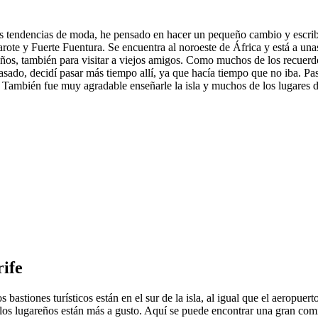
 tendencias de moda, he pensado en hacer un pequeño cambio y escribir 
arote y Fuerte Fuentura. Se encuentra al noroeste de África y está a u
años, también para visitar a viejos amigos. Como muchos de los recuerdos
sado, decidí pasar más tiempo allí, ya que hacía tiempo que no iba. Pasé
 También fue muy agradable enseñarle la isla y muchos de los lugares 
rife
bastiones turísticos están en el sur de la isla, al igual que el aeropuer
 los lugareños están más a gusto. Aquí se puede encontrar una gran com