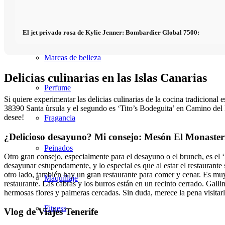
Blog de belleza
El jet privado rosa de Kylie Jenner: Bombardier Global 7500:
Marcas de belleza
Delicias culinarias en las Islas Canarias
Perfume
Si quiere experimentar las delicias culinarias de la cocina tradicional
38390 Santa ùrsula y el segundo es ‘Tito’s Bodeguita’ en Camino del 
desee!
Fragancia
¿Delicioso desayuno? Mi consejo: Mesón El Monaster
Peinados
Otro gran consejo, especialmente para el desayuno o el brunch, es el 
desayunar estupendamente, y lo especial es que al estar el restaurante 
otro lado, también hay un gran restaurante para comer y cenar. Es muy 
Maquillaje
restaurante. Las cabras y los burros están en un recinto cerrado. Galli
hermosas flores y palmeras cercadas. Sin duda, merece la pena visitarl
Fitness
Vlog de Viajes Tenerife