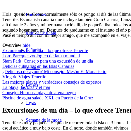
Hola, queridos. Como normalmente sólo os pongo al día de las últimas
Entrevistas
Tenerife. Es una isla canaria que incluye también Gran Canaria, Lanz
allí durante 2 años y mi hermana nació allí, de pequeña iba todos los 
segundo hogar para mí. Después de graduarme en el instituto el año pa
Marcas de moda
Pasé el tiempo allí con mi mejor amigo, que me acompañó en el viaje.
Overview
hide
Señorita
Excursiones de un día – lo que ofrece Tenerife
Loro Parcque: zoológico de fama mundial
Siam Park: Consejo para una excursión de un día
Delicias culinarias en las Islas Canarias
Señores
¿Delicioso desayuno? Mi consejo: Mesón El Monasterio
Vlog de Viajes Tenerife
Las mejores playas y verdaderos consejos de expertos.
Bolsas
La playa, las olas y el mar
Consejo: Hermosa playa de arena negra
Piscina de agua salada XXL en Puerto de la Cruz
Joyas
Excursiones de un día – lo que ofrece Tene
Semana de la moda
Tenerife es muy pequeña. Se puede recorrer toda la isla en 3 horas. Los 
esquí acuático a muy bajo coste. En el norte, donde también vivimos,