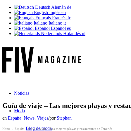
Deutsch
Alemán
de
English
Inglés
en
Français
Francés
fr
Italiano
Italiano
it
Español
Español
es
Nederlands
Holandés
nl
Noticias
Guía de viaje – Las mejores playas y resta
Moda
en
España
,
News
,
Viajes
/
por
Stephan
Blog de moda
Home
España
Guía de viaje – Las mejores playas y restaurantes de Tenerife
›
›