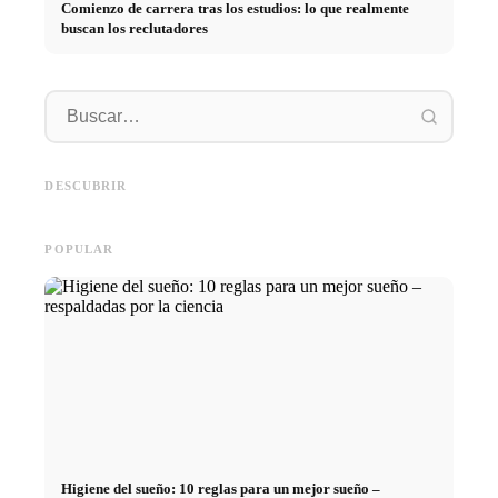
Comienzo de carrera tras los estudios: lo que realmente
buscan los reclutadores
Práctica profesional en
empresas de primer nivel:
Financiar los estudios en 2026:
Reducir 
oportunidades, remuneración y
Deutschlandstipendium, BAföG
realmen
el camino directo hacia la
y consejos inteligentes para
médicos
DESCUBRIR
carrera
ahorrar
técnica
POPULAR
Higiene del sueño: 10 reglas para un mejor sueño –