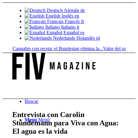
Deutsch
Alemán
de
English
Inglés
en
Français
Francés
fr
Italiano
Italiano
it
Español
Español
es
Nederlands
Holandés
nl
s
Cannabis con receta: el Bundestag elimina la...
Valor del suelo de refer
Buscar
Entrevista con Carolin
Menú
Menú
Stündemann para Viva con Agua:
El agua es la vida