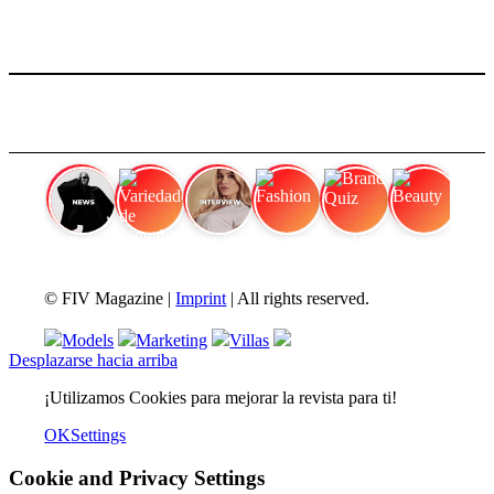
FIV Magazine
Variedades de cannabis:
Interview
Fashion
Brand Quiz
Beauty
© FIV Magazine |
Imprint
| All rights reserved.
Models
Marketing
Villas
Desplazarse hacia arriba
¡Utilizamos Cookies para mejorar la revista para ti!
OK
Settings
Cookie and Privacy Settings