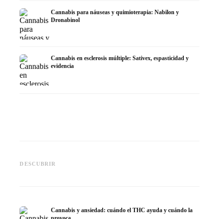
Cannabis para náuseas y quimioterapia: Nabilon y
Dronabinol
Cannabis en esclerosis múltiple: Sativex, espasticidad y
evidencia
Cannabis y epilepsia: CBD,
CBD y p
Epidiolex y el estado actual de
Cannabis Oil casero:
puede h
DESCUBRIR
la investigación
decarboxilación e infusión
dermat
Cannabis y ansiedad: cuándo el THC ayuda y cuándo la
provoca