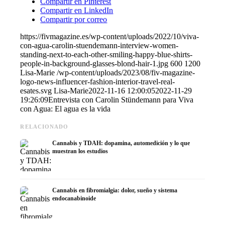
Compartir en Pinterest
Compartir en LinkedIn
Compartir por correo
https://fivmagazine.es/wp-content/uploads/2022/10/viva-
con-agua-carolin-stuendemann-interview-women-
standing-next-to-each-other-smiling-happy-blue-shirts-
people-in-background-glasses-blond-hair-1.jpg
600
1200
Lisa-Marie
/wp-content/uploads/2023/08/fiv-magazine-
logo-news-influencer-fashion-interior-travel-real-
esates.svg
Lisa-Marie
2022-11-16 12:00:05
2022-11-29
19:26:09
Entrevista con Carolin Stündemann para Viva
con Agua: El agua es la vida
RELACIONADO
Cannabis y TDAH: dopamina, automedición y lo que
muestran los estudios
Cannabis en fibromialgia: dolor, sueño y sistema
endocanabinoide