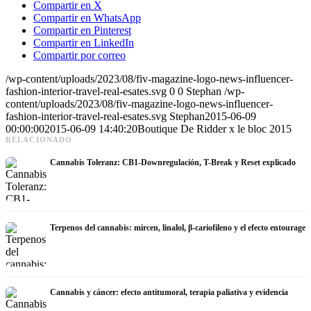
Compartir en X
Compartir en WhatsApp
Compartir en Pinterest
Compartir en LinkedIn
Compartir por correo
/wp-content/uploads/2023/08/fiv-magazine-logo-news-influencer-
fashion-interior-travel-real-esates.svg
0
0
Stephan
/wp-
content/uploads/2023/08/fiv-magazine-logo-news-influencer-
fashion-interior-travel-real-esates.svg
Stephan
2015-06-09
00:00:00
2015-06-09 14:40:20
Boutique De Ridder x le bloc 2015
RELACIONADO
Cannabis Toleranz: CB1-Downregulación, T-Break y Reset explicado
Terpenos del cannabis: mircen, linalol, β-cariofileno y el efecto entourage
Cannabis y cáncer: efecto antitumoral, terapia paliativa y evidencia