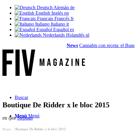
Deutsch
Alemán
de
English
Inglés
en
Français
Francés
fr
Italiano
Italiano
it
Español
Español
es
Nederlands
Holandés
nl
News
Cannabis con receta: el Bundesta
Buscar
Boutique De Ridder x le bloc 2015
Menú
Menú
en
/
por
Stephan
Home
Boutique De Ridder x le bloc 2015
›