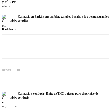
Cannabis en Parkinson: temblor, ganglios basales y lo que muestran los
estudios
Cannabis y TDAH: dopamina,
automedición y lo que muestran los
Cannabis en fibromialgia: dolor,
DESCUBRIR
estudios
sueño y sistema endocanabinoide
q
Cannabis y conducir: límite de THC y riesgo para el permiso de
conducir