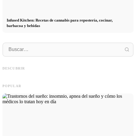
Infused Kitchen: Recetas de cannabis para repostería, cocinar,
barbacoa y bebidas
P
Social Media Werbeanzeigen: Mehr
Comienzo de carrera tras los estudios:
p
Verkäufe durch gezieltes Online
lo que realmente buscan los
r
DESCUBRIR
Marketing
reclutadores
h
POPULAR