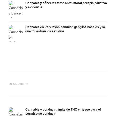
Cannabis y cáncer: efecto antitumoral, terapia paliativa
y evidencia
Cannabis en Parkinson: temblor, ganglios basales y lo
que muestran los estudios
Cannabis y TDAH: dopamina,
Cannabis en fibromialgia:
Canna
automedición y lo que
dolor, sueño y sistema
quimi
DESCUBRIR
muestran los estudios
endocanabinoide
Drona
Cannabis y conducir: límite de THC y riesgo para el
permiso de conducir