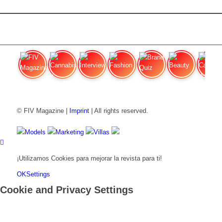
FIV Magazine
Cannabis y hambre:
Interview
Fashion
Brand Quiz
Beauty
Cannab
© FIV Magazine |
Imprint
| All rights reserved.
Models
Marketing
Villas
¡Utilizamos Cookies para mejorar la revista para ti!
OK
Settings
Cookie and Privacy Settings