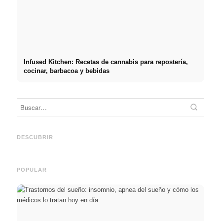
Infused Kitchen: Recetas de cannabis para repostería,
cocinar, barbacoa y bebidas
Práct
empre
Social Media Werbeanzeigen:
Comienzo de carrera tras los
oport
Mehr Verkäufe durch gezieltes
estudios: lo que realmente
y el c
DESCUBRIR
Online Marketing
buscan los reclutadores
carre
POPULAR