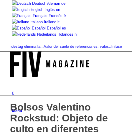
Deutsch
Alemán
de
English
Inglés
en
Français
Francés
fr
Italiano
Italiano
it
Español
Español
es
Nederlands
Holandés
nl
ndestag elimina la...
Valor del suelo de referencia vs. valor...
Infused Kitchen 
Bolsos Valentino
Menú
Rockstud: Objeto de
culto en diferentes