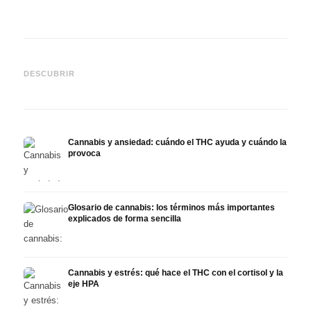
Cannabis y epilepsia: CBD,
CBD y
Epidiolex y el estado actual
Cannabis Oil casero:
puede
DESCUBRIR
de la investigación
decarboxilación e infusión
derma
Cannabis y ansiedad: cuándo el THC ayuda y cuándo la
provoca
Glosario de cannabis: los términos más importantes
explicados de forma sencilla
Cannabis y estrés: qué hace el THC con el cortisol y la
eje HPA