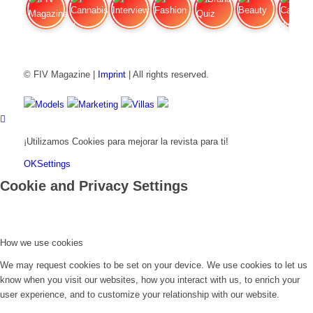
FIV Magazine
Cannabis y hambre:
Interview
Fashion
Brand Quiz
Beauty
Cannab
© FIV Magazine |
Imprint
| All rights reserved.
Models
Marketing
Villas
¡Utilizamos Cookies para mejorar la revista para ti!
OK
Settings
Cookie and Privacy Settings
How we use cookies
We may request cookies to be set on your device. We use cookies to let us
know when you visit our websites, how you interact with us, to enrich your
user experience, and to customize your relationship with our website.