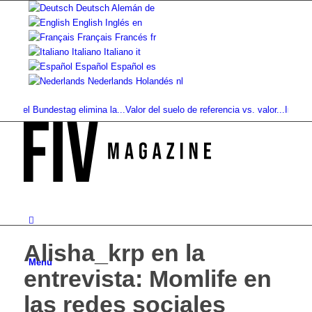
Deutsch
Alemán
de
English
Inglés
en
Français
Francés
fr
Italiano
Italiano
it
Español
Español
es
Nederlands
Holandés
nl
l Bundestag elimina la...
Valor del suelo de referencia vs. valor...
Infused Kitc
Alisha_krp en la
Menú
entrevista: Momlife en
las redes sociales