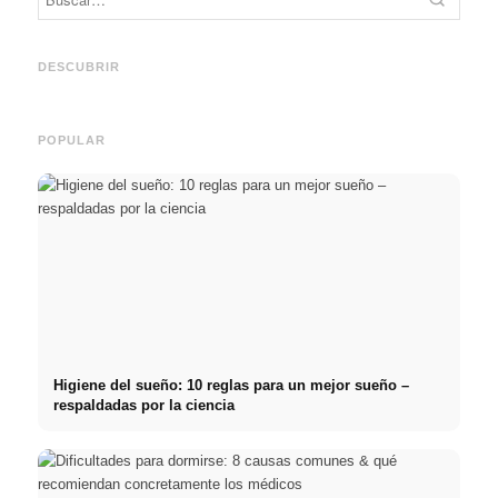
Práctica profesional en
Financiar los estudios en
empresas de primer nivel:
2026:
Reduci
oportunidades, remuneración
Deutschlandstipendium,
realm
y el camino directo hacia la
BAföG y consejos
médic
DESCUBRIR
carrera
inteligentes para ahorrar
& téc
POPULAR
Higiene del sueño: 10 reglas para un mejor sueño –
respaldadas por la ciencia