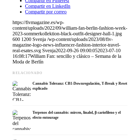
Compartir en Pinterest
Compartir en LinkedIn
Compartir por correo
https://fivmagazine.es/wp-
content/uploads/2022/09/william-fan-berlin-fashion-week-
2023-sommerkollektion-black-outfit-designer-hall-1.jpg
600
1200
Svenja
/wp-content/uploads/2023/08/fiv-
magazine-logo-news-influencer-fashion-interior-travel-
real-esates.svg
Svenja
2022-09-26 09:00:05
2023-07-10
16:08:17
William Fan: sencillo y clásico – Semana de la
Moda de Berlín
RELACIONADO
Cannabis Toleranz: CB1-Downregulación, T-Break y Reset
explicado
Terpenos del cannabis: mircen, linalol, β-cariofileno y el
efecto entourage