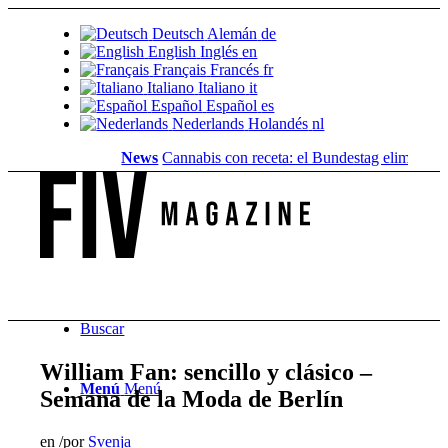
Deutsch
Alemán
de
English
Inglés
en
Français
Francés
fr
Italiano
Italiano
it
Español
Español
es
Nederlands
Holandés
nl
News
Cannabis con receta: el Bundestag elimina la...
Va
Buscar
William Fan: sencillo y clásico –
Menú
Menú
Semana de la Moda de Berlín
en
/
por
Svenja