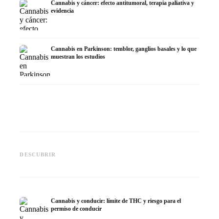
Cannabis y cáncer: efecto antitumoral, terapia paliativa y
evidencia
Cannabis en Parkinson: temblor, ganglios basales y lo que
muestran los estudios
Cannabis y TDAH: dopamina,
Cannabis en fibromialgia:
Cannabi
automedición y lo que
dolor, sueño y sistema
quimiot
DESCUBRIR
muestran los estudios
endocanabinoide
Dronab
Cannabis y conducir: límite de THC y riesgo para el
permiso de conducir