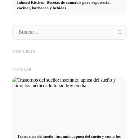
Infused Kitchen: Recetas de cannabis para repostería,
cocinar, barbacoa y bebidas
Práctic
empresa
Social Media Werbeanzeigen:
Comienzo de carrera tras los
oportun
Mehr Verkäufe durch gezieltes
estudios: lo que realmente
el cami
DESCUBRIR
Online Marketing
buscan los reclutadores
carrera
POPULAR
Trastornos del sueño: insomnio, apnea del sueño y cómo los