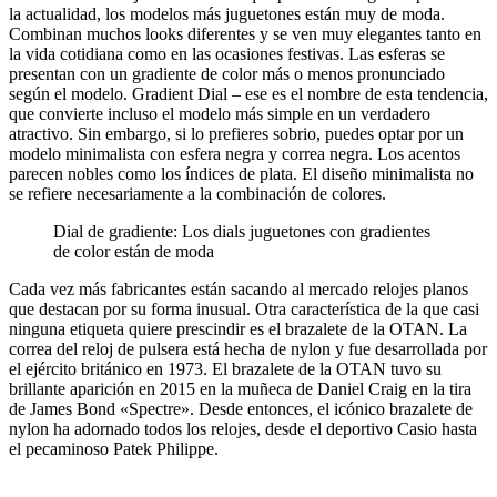
la actualidad, los modelos más juguetones están muy de moda.
Combinan muchos looks diferentes y se ven muy elegantes tanto en
la vida cotidiana como en las ocasiones festivas. Las esferas se
presentan con un gradiente de color más o menos pronunciado
según el modelo. Gradient Dial – ese es el nombre de esta tendencia,
que convierte incluso el modelo más simple en un verdadero
atractivo. Sin embargo, si lo prefieres sobrio, puedes optar por un
modelo minimalista con esfera negra y correa negra. Los acentos
parecen nobles como los índices de plata. El diseño minimalista no
se refiere necesariamente a la combinación de colores.
Dial de gradiente: Los dials juguetones con gradientes
de color están de moda
Cada vez más fabricantes están sacando al mercado relojes planos
que destacan por su forma inusual. Otra característica de la que casi
ninguna etiqueta quiere prescindir es el brazalete de la OTAN. La
correa del reloj de pulsera está hecha de nylon y fue desarrollada por
el ejército británico en 1973. El brazalete de la OTAN tuvo su
brillante aparición en 2015 en la muñeca de Daniel Craig en la tira
de James Bond «Spectre». Desde entonces, el icónico brazalete de
nylon ha adornado todos los relojes, desde el deportivo Casio hasta
el pecaminoso Patek Philippe.