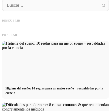
Práctica profesional en empresas de
primer nivel: oportunidades,
Financiar los estudios en 2026:
R
remuneración y el camino directo
Deutschlandstipendium, BAföG y
r
DESCUBRIR
hacia la carrera
consejos inteligentes para ahorrar
s
POPULAR
Higiene del sueño: 10 reglas para un mejor sueño – respaldadas por la
ciencia