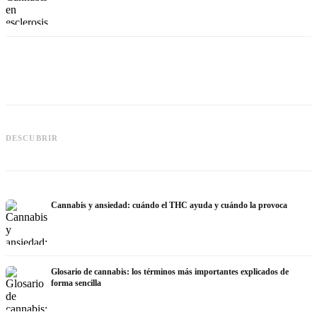
Cannabis y epilepsia: CBD, Epidiolex
Cannabis Oil casero: decarboxilación
C
DESCUBRIR
y el estado actual de la investigación
e infusión
h
Cannabis y ansiedad: cuándo el THC ayuda y cuándo la provoca
Glosario de cannabis: los términos más importantes explicados de
forma sencilla