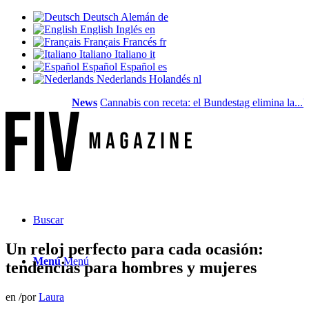
Deutsch
Alemán
de
English
Inglés
en
Français
Francés
fr
Italiano
Italiano
it
Español
Español
es
Nederlands
Holandés
nl
News
Cannabis con receta: el Bundestag elimina la...
Valor
Buscar
Un reloj perfecto para cada ocasión:
Menú
Menú
tendencias para hombres y mujeres
en
/
por
Laura