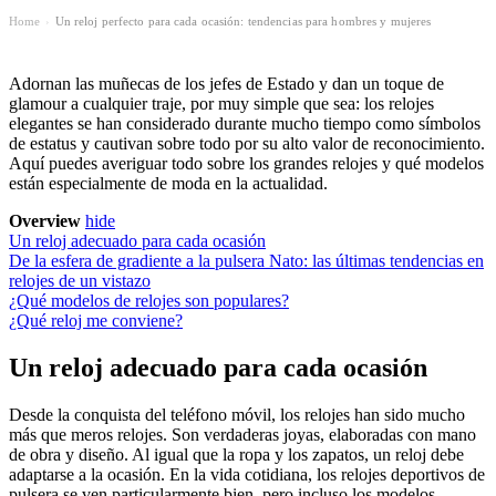
Home
Un reloj perfecto para cada ocasión: tendencias para hombres y mujeres
›
Adornan las muñecas de los jefes de Estado y dan un toque de
glamour a cualquier traje, por muy simple que sea: los relojes
elegantes se han considerado durante mucho tiempo como símbolos
de estatus y cautivan sobre todo por su alto valor de reconocimiento.
Aquí puedes averiguar todo sobre los grandes relojes y qué modelos
están especialmente de moda en la actualidad.
Overview
hide
Un reloj adecuado para cada ocasión
De la esfera de gradiente a la pulsera Nato: las últimas tendencias en
relojes de un vistazo
¿Qué modelos de relojes son populares?
¿Qué reloj me conviene?
Un reloj adecuado para cada ocasión
Desde la conquista del teléfono móvil, los relojes han sido mucho
más que meros relojes. Son verdaderas joyas, elaboradas con mano
de obra y diseño. Al igual que la ropa y los zapatos, un reloj debe
adaptarse a la ocasión. En la vida cotidiana, los relojes deportivos de
pulsera se ven particularmente bien, pero incluso los modelos