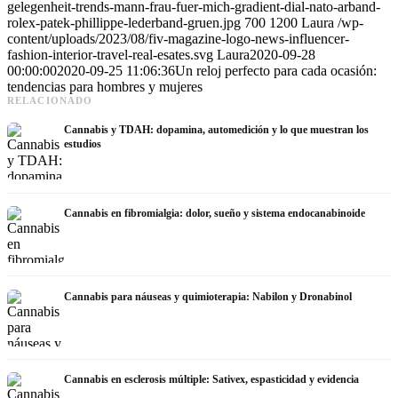
gelegenheit-trends-mann-frau-fuer-mich-gradient-dial-nato-arband-
rolex-patek-phillippe-lederband-gruen.jpg
700
1200
Laura
/wp-
content/uploads/2023/08/fiv-magazine-logo-news-influencer-
fashion-interior-travel-real-esates.svg
Laura
2020-09-28
00:00:00
2020-09-25 11:06:36
Un reloj perfecto para cada ocasión:
tendencias para hombres y mujeres
RELACIONADO
Cannabis y TDAH: dopamina, automedición y lo que muestran los
estudios
Cannabis en fibromialgia: dolor, sueño y sistema endocanabinoide
Cannabis para náuseas y quimioterapia: Nabilon y Dronabinol
Cannabis en esclerosis múltiple: Sativex, espasticidad y evidencia