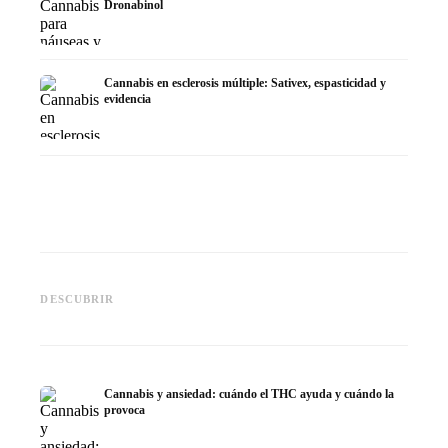
Dronabinol
Cannabis en esclerosis múltiple: Sativex, espasticidad y
evidencia
Cannabis y epilepsia: CBD,
CBD y p
Epidiolex y el estado actual de
Cannabis Oil casero:
puede h
DESCUBRIR
la investigación
decarboxilación e infusión
dermat
Cannabis y ansiedad: cuándo el THC ayuda y cuándo la
provoca