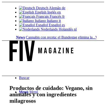
Deutsch
Alemán
de
English
Inglés
en
Français
Francés
fr
Italiano
Italiano
it
Español
Español
es
Nederlands
Holandés
nl
News
Cannabis con receta: el Bundestag elimina la...
Valor del 
Buscar
Productos de cuidado: Vegano, sin
Menú
Menú
animales y con ingredientes
milagrosos