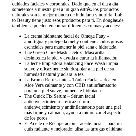
cuidados faciales y corporales. Dado que en el día a día
sometemos a nuestra piel a un gran estrés, los productos
naturales son la mejor manera de hidratarla y nutrirla. Lab
to Beauty tiene justo esos productos para ti. En douglas.de
también se pueden encontrar diferentes cremas y aceites:
La crema hidratante facial de Omega Fatty –
amortigua y protege la piel y contiene ácidos grasos
esenciales para mantener la piel sana e hidratada.
The Green Cure Mask -Detox -Mascarilla –
desintoxica la piel y ayuda a curar la inflamación
La leche limpiadora Balancing Face Wash limpia
suave y eficazmente sin despojar a la piel de su
humedad natural y aclara la tez.
La Bruma Refrescante – Tónico Facial – rica en
Aloe Vera calmante y con CBD antiinflamatorio
para una piel suave, húmeda e hidratada.
The Quick Fix Serum – Sérum facial
antienvejecimiento – eficaz sérum
antienvejecimiento y antiinflamatorio para una piel
más firme y calmada; ayuda a minimizar el aspecto
de los poros.
El Aceite de Recuperación – aceite facial – para un
cutis radiante y mejorado; alisa las arrugas e hidrata