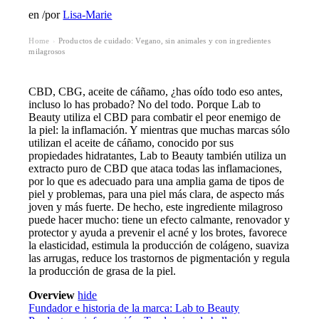
en
/
por
Lisa-Marie
Home
Productos de cuidado: Vegano, sin animales y con ingredientes
›
milagrosos
CBD, CBG, aceite de cáñamo, ¿has oído todo eso antes,
incluso lo has probado? No del todo. Porque Lab to
Beauty utiliza el CBD para combatir el peor enemigo de
la piel: la inflamación. Y mientras que muchas marcas sólo
utilizan el aceite de cáñamo, conocido por sus
propiedades hidratantes, Lab to Beauty también utiliza un
extracto puro de CBD que ataca todas las inflamaciones,
por lo que es adecuado para una amplia gama de tipos de
piel y problemas, para una piel más clara, de aspecto más
joven y más fuerte. De hecho, este ingrediente milagroso
puede hacer mucho: tiene un efecto calmante, renovador y
protector y ayuda a prevenir el acné y los brotes, favorece
la elasticidad, estimula la producción de colágeno, suaviza
las arrugas, reduce los trastornos de pigmentación y regula
la producción de grasa de la piel.
Overview
hide
Fundador e historia de la marca: Lab to Beauty