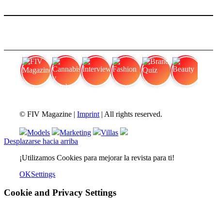
FIV Magazine
Cannabis y hambre:
Interview
Fashion
Brand Quiz
Beauty
© FIV Magazine |
Imprint
| All rights reserved.
Models
Marketing
Villas
Desplazarse hacia arriba
¡Utilizamos Cookies para mejorar la revista para ti!
OK
Settings
Cookie and Privacy Settings