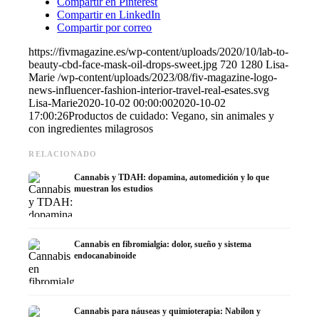
Compartir en Pinterest
Compartir en LinkedIn
Compartir por correo
https://fivmagazine.es/wp-content/uploads/2020/10/lab-to-
beauty-cbd-face-mask-oil-drops-sweet.jpg
720
1280
Lisa-
Marie
/wp-content/uploads/2023/08/fiv-magazine-logo-
news-influencer-fashion-interior-travel-real-esates.svg
Lisa-Marie
2020-10-02 00:00:00
2020-10-02
17:00:26
Productos de cuidado: Vegano, sin animales y
con ingredientes milagrosos
RELACIONADO
Cannabis y TDAH: dopamina, automedición y lo que
muestran los estudios
Cannabis en fibromialgia: dolor, sueño y sistema
endocanabinoide
Cannabis para náuseas y quimioterapia: Nabilon y