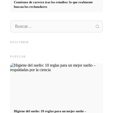
Comienzo de carrera tras los estudios: lo que realmente
buscan los reclutadores
Práctica profesional en
empresas de primer nivel:
Financiar los estudios en 2026:
Reducir 
oportunidades, remuneración y
Deutschlandstipendium, BAföG
realmen
el camino directo hacia la
y consejos inteligentes para
médicos
DESCUBRIR
carrera
ahorrar
técnica
POPULAR
Higiene del sueño: 10 reglas para un mejor sueño –