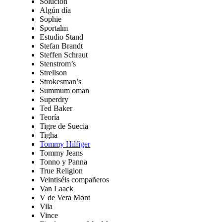
Solución
Algún día
Sophie
Sportalm
Estudio Stand
Stefan Brandt
Steffen Schraut
Stenstrom’s
Strellson
Strokesman’s
Summum oman
Superdry
Ted Baker
Teoría
Tigre de Suecia
Tigha
Tommy Hilfiger
Tommy Jeans
Tonno y Panna
True Religion
Veintiséis compañeros
Van Laack
V de Vera Mont
Vila
Vince