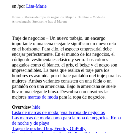
en
/
por
Lisa-Marie
Home
Marcas de ropa de negocios: Mujer x Hombre – Moda de
›
Armedangels, Strellson e Isabel Marant
Traje de negocios – Un nuevo trabajo, un encargo
importante o una cena elegante significan un nuevo reto
en el horizonte. Para ello, el aspecto empresarial debe
encajar perfectamente. En el mundo de los negocios, el
código de vestimenta es clásico y serio. Los colores
apagados como el blanco, el gris, el beige y el negro son
imprescindibles. La tarea que realiza el traje para los
hombres es asumida por el traje pantalón o el traje para las
mujeres. Ambas variantes consisten en una falda o un
pantalón con una americana. Bajo la americana se suele
llevar una elegante blusa. Descubra con nosotros las
mejores
marcas de moda
para la ropa de negocios.
Overview
hide
Lista de marcas de moda para la ropa de negocios
Las marcas de moda como para la ropa de negocios: Ropa
de noche y de playa
Trajes de noche: Dior, Fendi y OhPolly