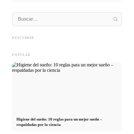
Práctica profesional en
empresas de primer nivel:
Financiar los estudios en 2026:
Reducir 
oportunidades, remuneración y
Deutschlandstipendium, BAföG
realmen
el camino directo hacia la
y consejos inteligentes para
médicos
DESCUBRIR
carrera
ahorrar
técnica
POPULAR
Higiene del sueño: 10 reglas para un mejor sueño –
respaldadas por la ciencia