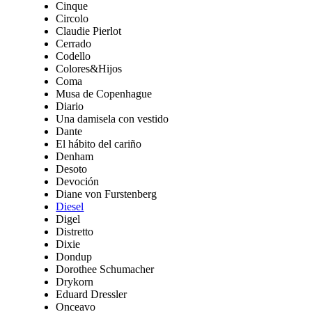
Cinque
Circolo
Claudie Pierlot
Cerrado
Codello
Colores&Hijos
Coma
Musa de Copenhague
Diario
Una damisela con vestido
Dante
El hábito del cariño
Denham
Desoto
Devoción
Diane von Furstenberg
Diesel
Digel
Distretto
Dixie
Dondup
Dorothee Schumacher
Drykorn
Eduard Dressler
Onceavo