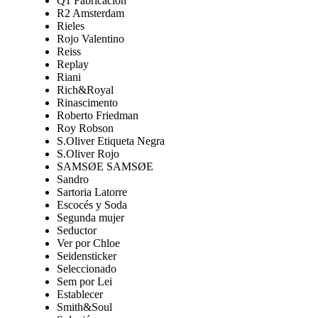
Q1 Fabricación
R2 Amsterdam
Rieles
Rojo Valentino
Reiss
Replay
Riani
Rich&Royal
Rinascimento
Roberto Friedman
Roy Robson
S.Oliver Etiqueta Negra
S.Oliver Rojo
SAMSØE SAMSØE
Sandro
Sartoria Latorre
Escocés y Soda
Segunda mujer
Seductor
Ver por Chloe
Seidensticker
Seleccionado
Sem por Lei
Establecer
Smith&Soul