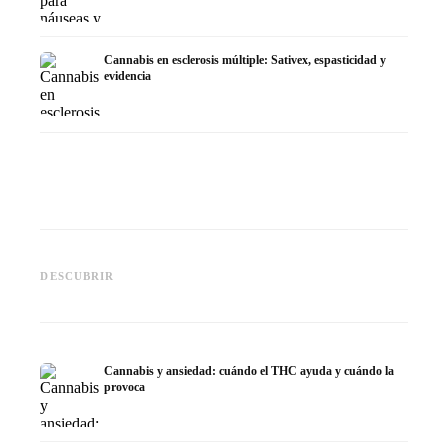
Cannabis en esclerosis múltiple: Sativex, espasticidad y
evidencia
Cannabis y epilepsia: CBD,
CBD y p
Epidiolex y el estado actual de
Cannabis Oil casero:
puede h
DESCUBRIR
la investigación
decarboxilación e infusión
dermat
Cannabis y ansiedad: cuándo el THC ayuda y cuándo la
provoca