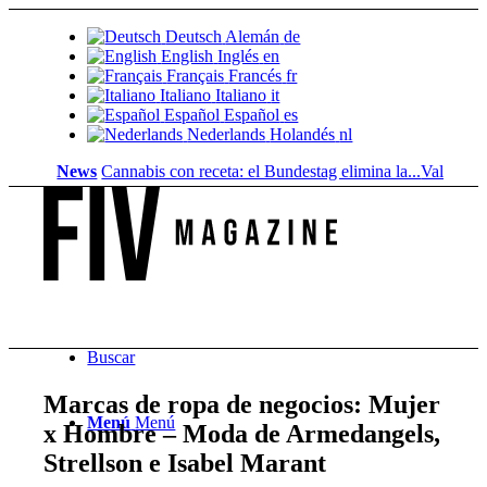
Deutsch
Alemán
de
English
Inglés
en
Français
Francés
fr
Italiano
Italiano
it
Español
Español
es
Nederlands
Holandés
nl
News
Cannabis con receta: el Bundestag elimina la...
Valor del suelo
Buscar
Marcas de ropa de negocios: Mujer
Menú
Menú
x Hombre – Moda de Armedangels,
Strellson e Isabel Marant