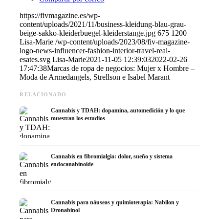
https://fivmagazine.es/wp-
content/uploads/2021/11/business-kleidung-blau-grau-
beige-sakko-kleiderbuegel-kleiderstange.jpg
675
1200
Lisa-Marie
/wp-content/uploads/2023/08/fiv-magazine-
logo-news-influencer-fashion-interior-travel-real-
esates.svg
Lisa-Marie
2021-11-05 12:39:03
2022-02-26
17:47:38
Marcas de ropa de negocios: Mujer x Hombre –
Moda de Armedangels, Strellson e Isabel Marant
RELACIONADO
Cannabis y TDAH: dopamina, automedición y lo que
muestran los estudios
Cannabis en fibromialgia: dolor, sueño y sistema
endocanabinoide
Cannabis para náuseas y quimioterapia: Nabilon y
Dronabinol