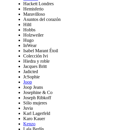
Hackett Londres
Hemisferio
Maravilloso
Asuntos del corazón
Hiltl
Hobbs
Holzweiler
Hugo
InWear
Isabel Marant Étoil
Colección Ivi
Hiedra y roble
Jacques Britt
Jadicted
JcSophie
Joop
Joop Jeans
Josephine & Co
Joseph Ribkoff
Sólo mujeres
Juvia
Karl Lagerfeld
Karo Kauer
Kenzo
Lala Berlín