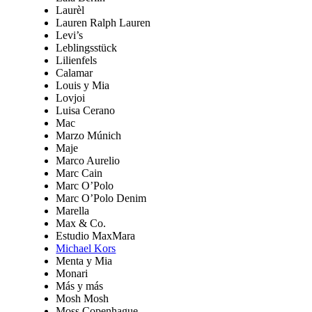
Laurèl
Lauren Ralph Lauren
Levi’s
Leblingsstück
Lilienfels
Calamar
Louis y Mia
Lovjoi
Luisa Cerano
Mac
Marzo Múnich
Maje
Marco Aurelio
Marc Cain
Marc O’Polo
Marc O’Polo Denim
Marella
Max & Co.
Estudio MaxMara
Michael Kors
Menta y Mia
Monari
Más y más
Mosh Mosh
Moss Copenhague