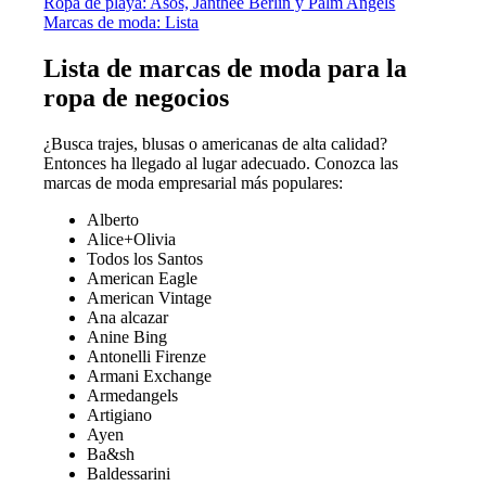
Ropa de playa: Asos, Janthee Berlin y Palm Angels
Marcas de moda: Lista
Lista de marcas de moda para la
ropa de negocios
¿Busca trajes, blusas o americanas de alta calidad?
Entonces ha llegado al lugar adecuado. Conozca las
marcas de moda empresarial más populares:
Alberto
Alice+Olivia
Todos los Santos
American Eagle
American Vintage
Ana alcazar
Anine Bing
Antonelli Firenze
Armani Exchange
Armedangels
Artigiano
Ayen
Ba&sh
Baldessarini