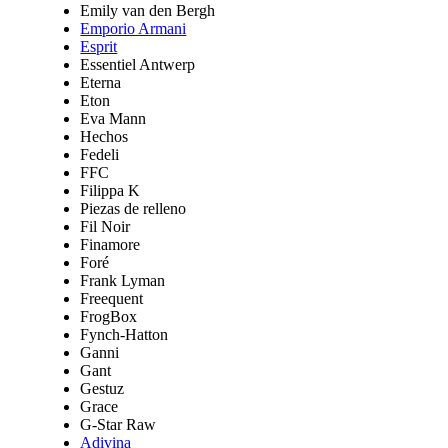
Emily van den Bergh
Emporio Armani
Esprit
Essentiel Antwerp
Eterna
Eton
Eva Mann
Hechos
Fedeli
FFC
Filippa K
Piezas de relleno
Fil Noir
Finamore
Foré
Frank Lyman
Freequent
FrogBox
Fynch-Hatton
Ganni
Gant
Gestuz
Grace
G-Star Raw
Adivina