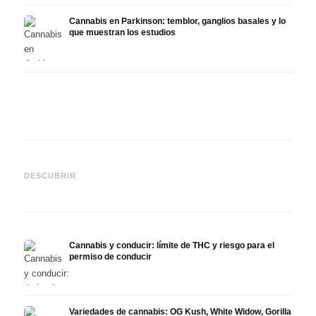
Cannabis en Parkinson: temblor, ganglios basales y lo
que muestran los estudios
Cannabis y TDAH: dopamina,
Cannabis en fibromialgia:
Canna
automedición y lo que
dolor, sueño y sistema
quimi
DESCUBRIR
muestran los estudios
endocanabinoide
Drona
Cannabis y conducir: límite de THC y riesgo para el
permiso de conducir
Variedades de cannabis: OG Kush, White Widow, Gorilla