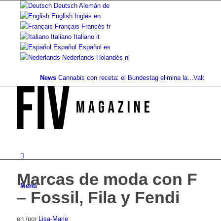
Deutsch
Alemán
de
English
Inglés
en
Français
Francés
fr
Italiano
Italiano
it
Español
Español
es
Nederlands
Holandés
nl
News
Cannabis con receta: el Bundestag elimina la...
Valor del suel
Marcas de moda con F
Menú
– Fossil, Fila y Fendi
en
/
por
Lisa-Marie