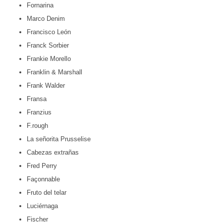
Fornarina
Marco Denim
Francisco León
Franck Sorbier
Frankie Morello
Franklin & Marshall
Frank Walder
Fransa
Franzius
F.rough
La señorita Prusselise
Cabezas extrañas
Fred Perry
Façonnable
Fruto del telar
Luciérnaga
Fischer