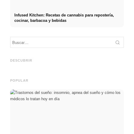
Infused Kitchen: Recetas de cannabis para repostería,
cocinar, barbacoa y bebidas
Práct
empre
Social Media Werbeanzeigen:
Comienzo de carrera tras los
oport
Mehr Verkäufe durch gezieltes
estudios: lo que realmente
y el c
DESCUBRIR
Online Marketing
buscan los reclutadores
carre
POPULAR