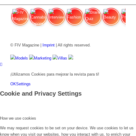
FIV Magazine
Cannabis Vaporizador: ¿Qué
Interview
Fashion
Brand Quiz
Beauty
Precios de
© FIV Magazine |
Imprint
| All rights reserved.
Models
Marketing
Villas
¡Utilizamos Cookies para mejorar la revista para ti!
OK
Settings
Cookie and Privacy Settings
How we use cookies
We may request cookies to be set on your device. We use cookies to let us
know when you visit our websites, how you interact with us, to enrich your