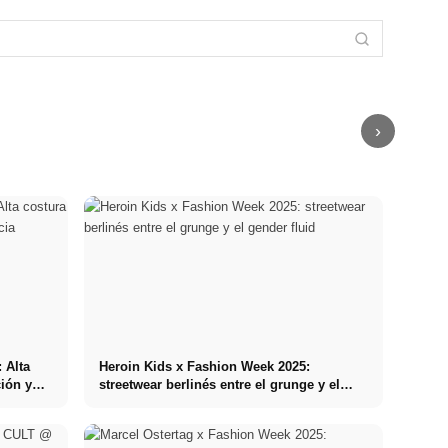
Heidi Klum en
buena banda
hombres están
GNTM 2024:
Colonia:
sonora?
cambiando el
Germany's
Calzedonia
Entrevista y
mercado del
Next Topmodel
inaugura un
recorrido por el
cannabis en
by Heidi Klum -
mural en bikini
estudio @
Alemania -
El casting de
XXL con un
Inside deafBird
Entrevista
modelos
factor sorpresa
Studios
CannaZen.de
›
 Alta
Heroin Kids x Fashion Week 2025:
ión y
streetwear berlinés entre el grunge y el
gender fluid