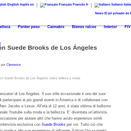
English
Inglés
en
Français
Francés
fr
Italiano
Itali
News
El jet privado de Robert
elleza
Perder peso
Cannabis
Bienes raíces
Interior
FIV
con Suede Brooks de Los Ángeles
por
Clemence
 con Suede Brooks de Los Ángeles sobre belleza y moda
nzatori di Los Angeles. Il suo stile eccezionale è uno dei suoi
i partecipare ai più grandi eventi in America e di collaborare con
c Jacobs e Lexus. All’età di 12 anni, è stata vittima di bullismo
anale Youtube sulla moda e la bellezza. E’ diventata un’attivista
 occasione per aiutare altri che hanno avuto esperienze simili.
’intervista esclusiva con
Suede Brooks
per voi. Tutto ciò che
lla moda e alle sue esperienze di influente, Fabian l’ha scoperto