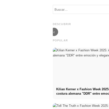
Retinol: efecto,
aplicación y los
Armario
mejores
cápsula: cómo
productos para
crear el fondo
una piel
de armario
DESCUBRIR
radiante
perfecto
‹
POPULAR
Kilian Kerner x Fashion Week 2025:
costura alemana "DDR" entre emoc
elegancia