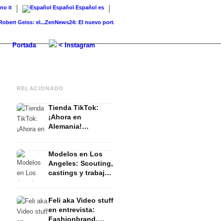
ano
it
Español
Español
es
 Geiss: el...
ZenNews24: El nuevo portal de noticias y...
K-Beauty: rutina, productos y
Portada
< Instagram
RELACIONADO
Tienda TikTok:
¡Ahora en
Alemania!
Entrevista con un
experto de TikTok:
Modelos en Los
¡lo que necesitas
Angeles: Scouting,
saber!
castings y trabajos
en USA - Entrevista
Feli aka Video stuff
en entrevista:
Fashionbrand,