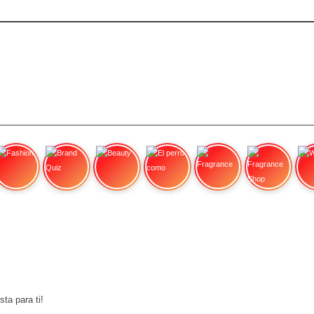
Fashion
Brand Quiz
Beauty
El perro como
Fragrance
Fragrance Shop
Wa
sta para ti!