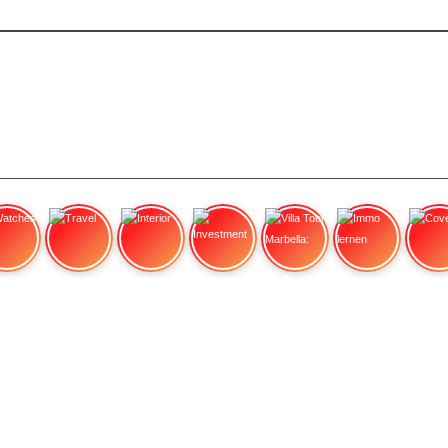
tches
Travel
Interior
Investment
Villa Tour Marbella:
Immo lernen
Cove