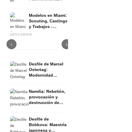
Podcast,
Calendario
Modelos en Miami:
Estudiantil y
Esther Perbandt Desfile de
Scouting, Castings
Mentalidad
moda: "Black is colorful"
Desfile de moda de Danny
y Trabajos -
Positiva
Filosofía y moda no conforme
Reinke: Artesanía sostenible
D
Entrevista
con el género - FW 2023
y atención al detalle - FW
B
DESCUBRIR
Verano
2023 Verano
2
‹
›
Desfile de Marcel
Ostertag:
Modernidad
influenciada por la
tradición - FW 2023
Namilia: Rebelión,
Verano
provocación y
destrucción de
falsas
percepciones - FW
Desfile de
2023 Verano
Bobkova: Maestría
japonesa y