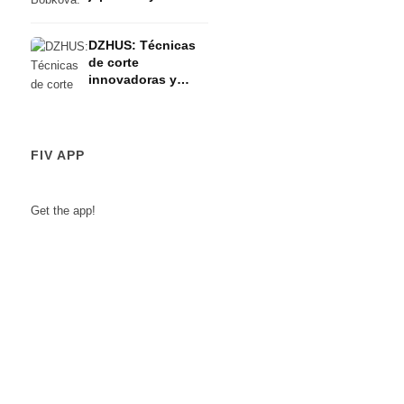
feminidad segura -
FW 2023 Verano
DZHUS: Técnicas
de corte
innovadoras y
filosofía de
sostenibilidad -
FW 2023 Verano
FIV APP
Get the app!