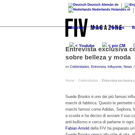
Deutsch
Alemán
de
Nederlands
Holandés
nl
Noticias
Moda
Relojes
B
< Youtube
< por CM
Entrevista exclusiva 
sobre belleza y moda
/
en
Celebridades
,
Entrevista
,
Influyente
,
News
Home
Celebridades
Entrevista exclusiva
›
›
Suede Brooks è uno dei più famosi influe
marchi di fabbrica. Questo le permette d
marchi famosi come Adidas, Sephora, Mar
a scuola e ha deciso di avviare il suo c
anti-bullismo e cerca di parlarne in ogni
Fabian Arnold
della FIV ha preparato un
Suede Brooks pensa allo stile di vita, a