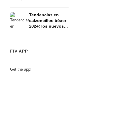
adecuado
Tendencias en
calzoncillos bóxer
2024: los nuevos
estilos
FIV APP
Get the app!