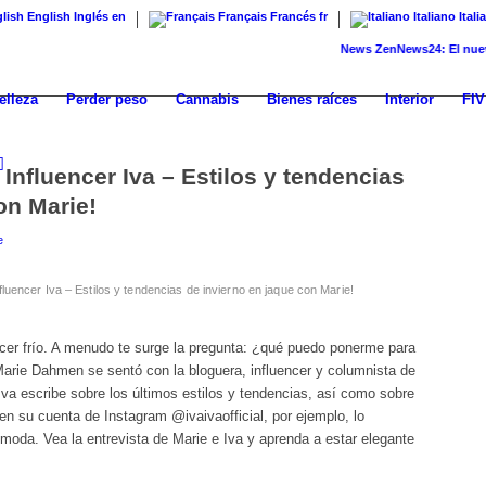
English
Inglés
en
Français
Francés
fr
Italiano
Itali
News
ZenNews24: El nuevo porta
elleza
Perder peso
Cannabis
Bienes raíces
Interior
FIV
 Influencer Iva – Estilos y tendencias
on Marie!
e
fluencer Iva – Estilos y tendencias de invierno en jaque con Marie!
acer frío. A menudo te surge la pregunta: ¿qué puedo ponerme para
Marie Dahmen se sentó con la bloguera, influencer y columnista de
Iva escribe sobre los últimos estilos y tendencias, así como sobre
en su cuenta de Instagram @ivaivaofficial, por ejemplo, lo
 moda. Vea la entrevista de Marie e Iva y aprenda a estar elegante