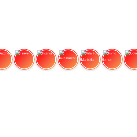
tches
Travel
Interior
Investment
Villa Tour Marbella:
Immo lernen
Cove