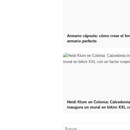
Armario cápsula: cómo crear el fo
armario perfecto
Heidi Klum en Colonia: Calzedoni
inaugura un mural en bikini XXL 
Tendencias de
belleza: ¿Qué
factor sorpresa
Estos 2
creaciones de
hombres están
fragancias
cambiando el
podemos