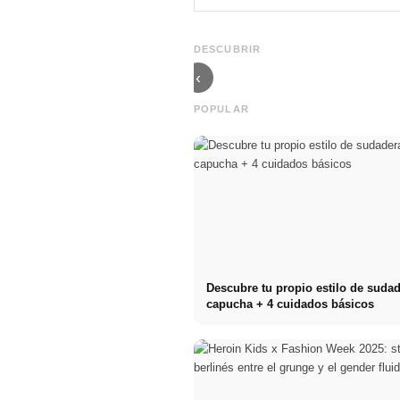
mercado del
esperar este
cannabis en
invierno? -
Alemania -
incluyendo
Entrevista
consejos sobre
DESCUBRIR
CannaZen.de
aplicación y co.
‹
POPULAR
Descubre tu propio estilo de suda
capucha + 4 cuidados básicos