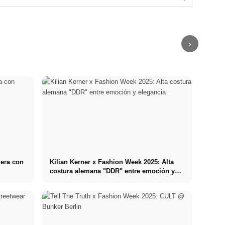
Orgullo, música
El paraíso de
de Karld
Los 5 peinados
pop y política:
los bolsos:
Lagefeld en
de moda para
entrevista con
Louis Vuitton,
París: El piso
hombres:
la drag queen
Channel y
de 10 millones
¿corto, largo o
Jen Z
compañía.
de dólares
con rizos?
›
dera con
Kilian Kerner x Fashion Week 2025: Alta
costura alemana "DDR" entre emoción y
elegancia