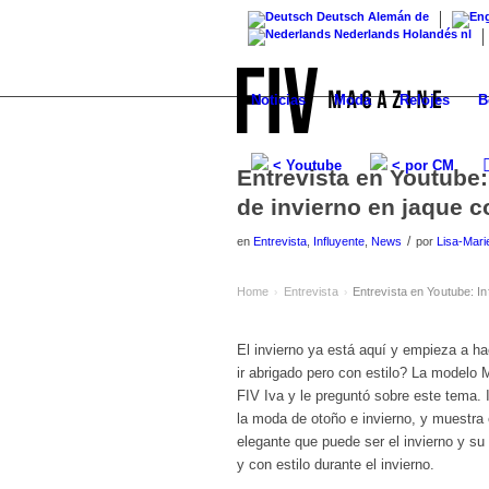
Deutsch
Alemán
de
Nederlands
Holandés
nl
Noticias
Moda
Relojes
B
< Youtube
< por CM
Entrevista en Youtube:
de invierno en jaque c
/
en
Entrevista
,
Influyente
,
News
por
Lisa-Mari
Home
Entrevista
Entrevista en Youtube: In
›
›
El invierno ya está aquí y empieza a h
ir abrigado pero con estilo? La modelo 
FIV Iva y le preguntó sobre este tema. 
la moda de otoño e invierno, y muestra 
elegante que puede ser el invierno y su
y con estilo durante el invierno.