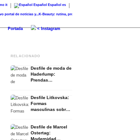
ano
it
Español
Español
es
l de noticias y...
K-Beauty: rutina, productos y marcas coreanas para...
Piel de crista
Portada
< Instagram
RELACIONADO
Desfile de moda de
Haderlump:
Prendas
deconstruidas y
moda sostenible -
Desfile Litkovska:
FW 2023 Verano
Formas
masculinas sobre
hombros
femeninos - FW
Desfile de Marcel
2023 Verano
Ostertag:
Modernidad