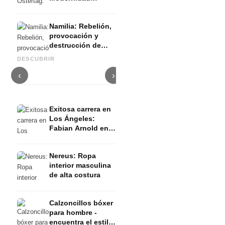
influenciada por la
tradición - FW 2023
Namilia: Rebelión,
Verano
provocación y
DZHUS: Técnicas de corte
destrucción de
Desfile de Bobkova: Maestría
innovadoras y filosofía de
D
falsas
japonesa y feminidad segura -
sostenibilidad - FW 2023
r
DESCUBRIR
percepciones - FW
FW 2023 Verano
Verano
g
2023 Verano
‹
›
Exitosa carrera en
Los Ángeles:
Fabian Arnold en
una entrevista
Nereus: Ropa
interior masculina
de alta costura
Calzoncillos bóxer
para hombre -
encuentra el estilo