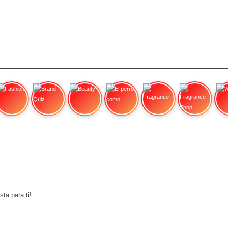
Fashion
Brand Quiz
Beauty
El perro como
Fragrance
Fragrance Shop
Wa
sta para ti!