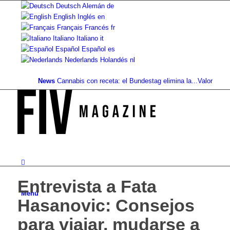
Deutsch
Alemán
de
English
Inglés
en
Français
Francés
fr
Italiano
Italiano
it
Español
Español
es
Nederlands
Holandés
nl
News
Cannabis con receta: el Bundestag elimina la...
Valor del suelo 
Entrevista a Fata
Menú
Hasanovic: Consejos
para viajar, mudarse a