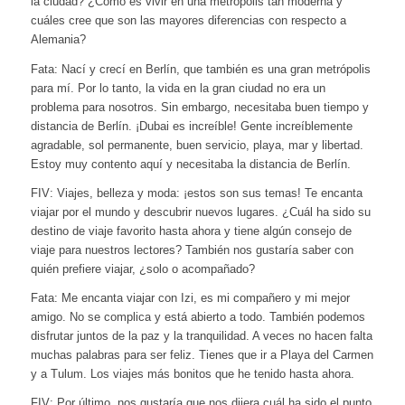
la ciudad? ¿Cómo es vivir en una metrópolis tan moderna y
cuáles cree que son las mayores diferencias con respecto a
Alemania?
Fata: Nací y crecí en Berlín, que también es una gran metrópolis
para mí. Por lo tanto, la vida en la gran ciudad no era un
problema para nosotros. Sin embargo, necesitaba buen tiempo y
distancia de Berlín. ¡Dubai es increíble! Gente increíblemente
agradable, sol permanente, buen servicio, playa, mar y libertad.
Estoy muy contento aquí y necesitaba la distancia de Berlín.
FIV: Viajes, belleza y moda: ¡estos son sus temas! Te encanta
viajar por el mundo y descubrir nuevos lugares. ¿Cuál ha sido su
destino de viaje favorito hasta ahora y tiene algún consejo de
viaje para nuestros lectores? También nos gustaría saber con
quién prefiere viajar, ¿solo o acompañado?
Fata: Me encanta viajar con Izi, es mi compañero y mi mejor
amigo. No se complica y está abierto a todo. También podemos
disfrutar juntos de la paz y la tranquilidad. A veces no hacen falta
muchas palabras para ser feliz. Tienes que ir a Playa del Carmen
y a Tulum. Los viajes más bonitos que he tenido hasta ahora.
FIV: Por último, nos gustaría que nos dijera cuál ha sido el punto