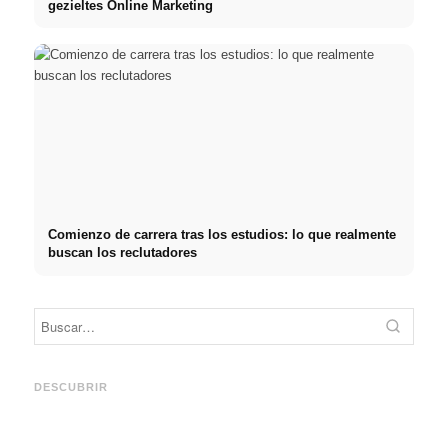
gezieltes Online Marketing
Comienzo de carrera tras los estudios: lo que realmente
buscan los reclutadores
Práctica profesional en
Financiar los estudios en
empresas de primer nivel:
2026:
Reduci
oportunidades, remuneración
Deutschlandstipendium,
realm
y el camino directo hacia la
BAföG y consejos
médic
DESCUBRIR
carrera
inteligentes para ahorrar
& téc