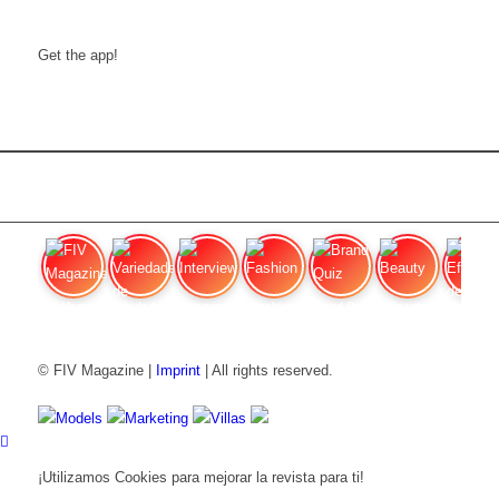
Get the app!
FIV Magazine
Variedades de cannabis:
Interview
Fashion
Brand Quiz
Beauty
Efecto
© FIV Magazine |
Imprint
| All rights reserved.
Models
Marketing
Villas
¡Utilizamos Cookies para mejorar la revista para ti!