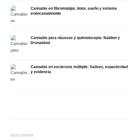
Cannabis en fibromialgia: dolor, sueño y sistema
endocanabinoide
Cannabis para náuseas y quimioterapia: Nabilon y
Dronabinol
Cannabis en esclerosis múltiple: Sativex, espasticidad
y evidencia
Cannabis y epilepsia: CBD,
CBD y
Epidiolex y el estado actual
Cannabis Oil casero:
puede
DESCUBRIR
de la investigación
decarboxilación e infusión
derma