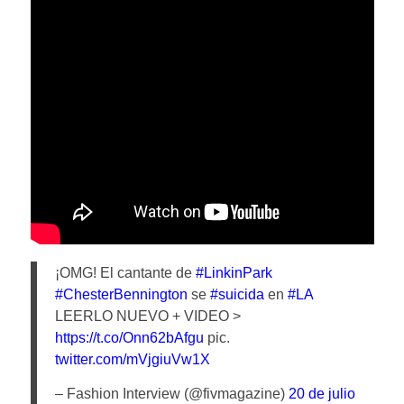
¡OMG! El cantante de
#LinkinPark
#ChesterBennington
se
#suicida
en
#LA
LEERLO NUEVO + VIDEO >
https://t.co/Onn62bAfgu
pic.
twitter.com/mVjgiuVw1X
– Fashion Interview (@fivmagazine)
20 de julio