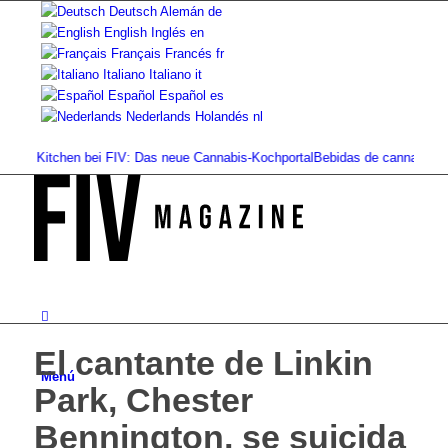
Deutsch
Alemán
de
English
Inglés
en
Français
Francés
fr
Italiano
Italiano
it
Español
Español
es
Nederlands
Holandés
nl
d Kitchen bei FIV: Das neue Cannabis-Kochportal
Bebidas de cannabis: batidos
El cantante de Linkin
Menú
Park, Chester
Bennington, se suicida