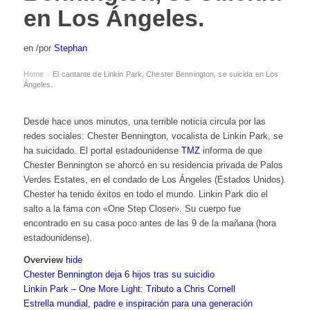
en Los Ángeles.
en
/
por
Stephan
Home
El cantante de Linkin Park, Chester Bennington, se suicida en Los
›
Ángeles.
Desde hace unos minutos, una terrible noticia circula por las
redes sociales: Chester Bennington, vocalista de Linkin Park, se
ha suicidado. El portal estadounidense
TMZ
informa de que
Chester Bennington
se ahorcó en su residencia privada de Palos
Verdes Estates, en el condado de Los Ángeles (Estados Unidos).
Chester ha tenido éxitos en todo el mundo. Linkin Park dio el
salto a la fama con «One Step Closer». Su cuerpo fue
encontrado en su casa poco antes de las 9 de la mañana (hora
estadounidense).
Overview
hide
Chester Bennington deja 6 hijos tras su suicidio
Linkin Park – One More Light: Tributo a Chris Cornell
Estrella mundial, padre e inspiración para una generación