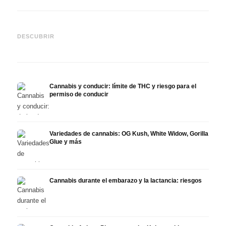
Cannabis y TDAH: dopamina,
Cannabis en fibromialgia:
Canna
automedición y lo que
dolor, sueño y sistema
quimi
DESCUBRIR
muestran los estudios
endocanabinoide
Drona
Cannabis y conducir: límite de THC y riesgo para el
permiso de conducir
Variedades de cannabis: OG Kush, White Widow, Gorilla
Glue y más
Cannabis durante el embarazo y la lactancia: riesgos