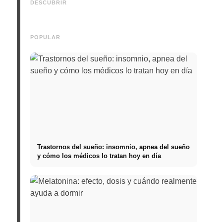
Verkäufe durch gezieltes
realmente buscan los
remunera
DESCUBRIR
Online Marketing
reclutadores
directo h
POPULAR
Trastornos del sueño: insomnio, apnea del sueño
y cómo los médicos lo tratan hoy en día