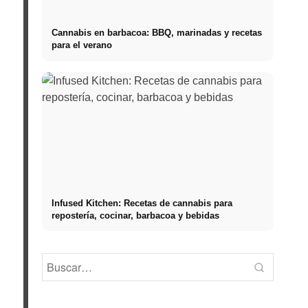
Cannabis en barbacoa: BBQ, marinadas y recetas
para el verano
Infused Kitchen: Recetas de cannabis para
repostería, cocinar, barbacoa y bebidas
Práctica
Social Media
Comienzo de carrera tras
empresas
Werbeanzeigen: Mehr
los estudios: lo que
oportuni