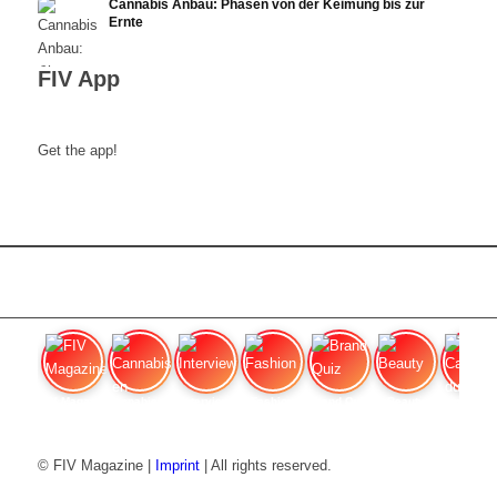
Cannabis Anbau: Phasen von der Keimung bis zur
Ernte
FIV App
Get the app!
FIV Magazine
Cannabis en dolores
Interview
Fashion
Brand Quiz
Beauty
Cannab
© FIV Magazine |
Imprint
| All rights reserved.