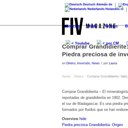
Deutsch
Alemán
de
Nederlands
Holandés
nl
Noticias
Moda
Relojes
B
< Youtube
< por CM
Comprar Grandidierite: 
Piedra preciosa de inv
/
en
Dinero
,
Inversión
,
News
por
Laura
Home
Dinero
Comprar Grandidierite: Valor,
›
›
Comprar Grandidierita – El mineralogist
reportadas de grandidierita en 1902. De
el sur de Madagascar. Es una piedra pr
formados por fluidos que se han endureci
Overview
hide
Piedra preciosa Grandidierita: Origen