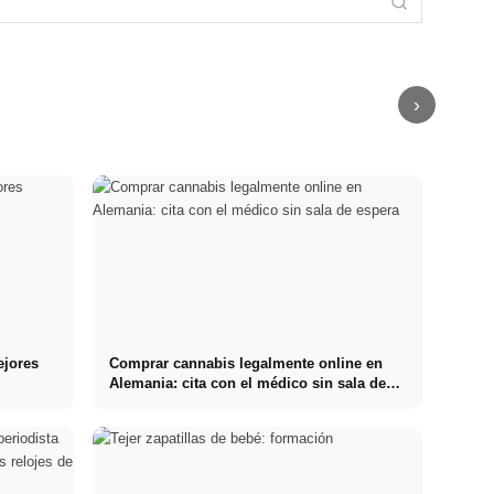
Swarovski:
estilo: reloj de
techo: Precio,
Company:
Cristales, Bella
lujo Rolex
personas,
independiente
Hadid y la
Daytona 🆚
coche, marcas
y robusta para
Swarovski
Inmuebles en
y configuración
auténticos
Waterschool
Berlín
- XXL Advisor
campistas
›
ejores
Comprar cannabis legalmente online en
Alemania: cita con el médico sin sala de
espera