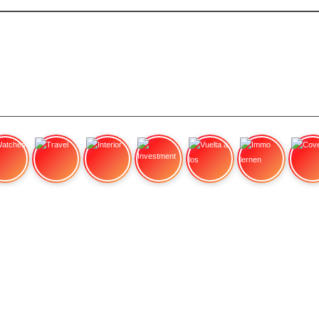
tches
Travel
Interior
Investment
Vuelta a los
Immo lernen
Cove