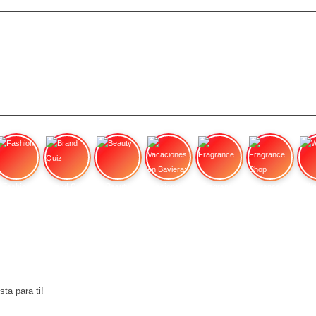
Fashion
Brand Quiz
Beauty
Vacaciones en Baviera:
Fragrance
Fragrance Shop
Wa
sta para ti!