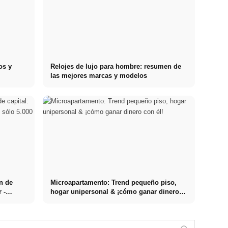
os y
Relojes de lujo para hombre: resumen de
las mejores marcas y modelos
n de
Microapartamento: Trend pequeño piso,
r -
hogar unipersonal & ¡cómo ganar dinero
con él!
Tienda de
Comprar tienda
campaña con
Vídeos
Invertir con
de campaña de
techo The Bush