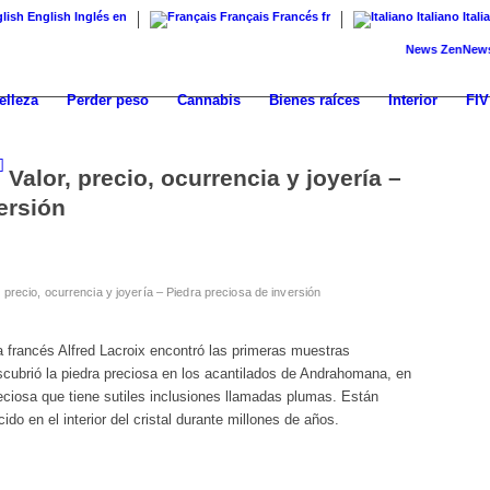
English
Inglés
en
Français
Francés
fr
Italiano
Itali
News
ZenNews24: El 
elleza
Perder peso
Cannabis
Bienes raíces
Interior
FIV
Valor, precio, ocurrencia y joyería –
ersión
 precio, ocurrencia y joyería – Piedra preciosa de inversión
a francés Alfred Lacroix encontró las primeras muestras
scubrió la piedra preciosa en los acantilados de Andrahomana, en
eciosa que tiene sutiles inclusiones llamadas plumas. Están
do en el interior del cristal durante millones de años.