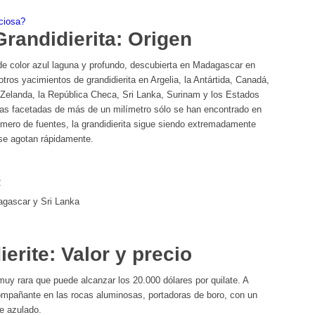
eciosa?
Grandidierita: Origen
 de color azul laguna y profundo, descubierta en Madagascar en
os yacimientos de grandidierita en Argelia, la Antártida, Canadá,
a Zelanda, la República Checa, Sri Lanka, Surinam y los Estados
itas facetadas de más de un milímetro sólo se han encontrado en
mero de fuentes, la grandidierita sigue siendo extremadamente
 se agotan rápidamente.
2
dagascar y Sri Lanka
erite: Valor y precio
 muy rara que puede alcanzar los 20.000 dólares por quilate. A
pañante en las rocas aluminosas, portadoras de boro, con un
e azulado.