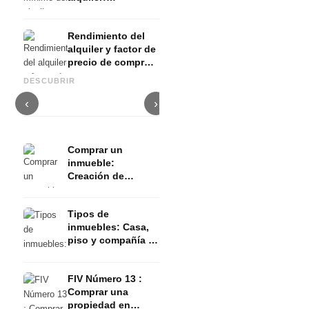
Rendimiento de la
propiedad,
Rendimiento del
ubicación & co. -
alquiler y factor de
¿Cuándo vale la
Determine el precio máximo
precio de compra:
pena?
de compra: Solvencia, fondos
La ubicación correcta:
M
cálculos para
propios & Co. - 4 pasos para
¿propietario o inversión de
U
DESCUBRIR
comparar
la solvencia
capital? - Los factores
B
inmuebles
‹
›
Comprar un
inmueble:
Creación de
activos, inversión
e inflación
Tipos de
inmuebles: Casa,
piso y compañía -
Todo lo que
necesita saber
FIV Número 13 :
Comprar una
propiedad en