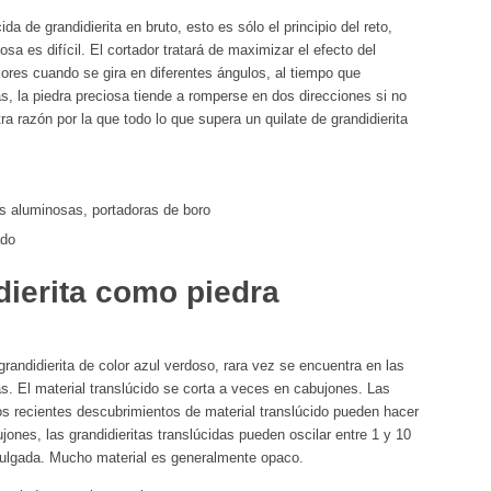
a de grandidierita en bruto, esto es sólo el principio del reto,
osa es difícil. El cortador tratará de maximizar el efecto del
lores cuando se gira en diferentes ángulos, al tiempo que
, la piedra preciosa tiende a romperse en dos direcciones si no
a razón por la que todo lo que supera un quilate de grandidierita
 aluminosas, portadoras de boro
ado
dierita como piedra
randidierita de color azul verdoso, rara vez se encuentra en las
s. El material translúcido se corta a veces en cabujones. Las
os recientes descubrimientos de material translúcido pueden hacer
nes, las grandidieritas translúcidas pueden oscilar entre 1 y 10
pulgada. Mucho material es generalmente opaco.