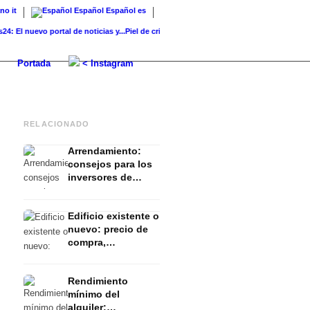
ano
it
Español
Español
es
nuevo portal de noticias y...
Piel de cristal: la rutina coreana para...
Productos de K-Be
Portada
< Instagram
RELACIONADO
Arrendamiento:
consejos para los
inversores de
capital - ventajas e
inconvenientes
Edificio existente o
nuevo: precio de
compra,
rendimiento & co. -
ventajas y
Rendimiento
desventajas
mínimo del
alquiler: