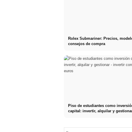
Rolex Submariner: Precios, model
consejos de compra
Piso de estudiantes como inversió
capital: invertir, alquilar y gestiona
Comprar su
primer
invertir con sólo 5.000 euros
condominio -
criterios,
precio de
Louis Vuitton