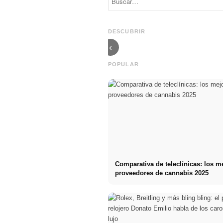
compra e
Sandwich Bag:
inversión de
LV x Pharrell
capital - lista de
Williams -
control de 11
diseño, precio,
DESCUBRIR
puntos
¿invertir?
‹
POPULAR
Comparativa de teleclínicas: los m
proveedores de cannabis 2025