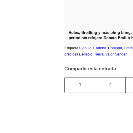
Rolex, Breitling y más bling bling: 
periodista relojero Donato Emilio 
los caros relojes de lujo
Etiquetas:
Anillo
,
Cadena
,
Comprar
,
Gram
preciosas
,
Precio
,
Tierra
,
Valor
,
Vender
Compartir esta entrada