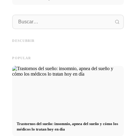
Práctic
empresa
Social Media Werbeanzeigen:
Comienzo de carrera tras los
oportun
Mehr Verkäufe durch gezieltes
estudios: lo que realmente
el cami
DESCUBRIR
Online Marketing
buscan los reclutadores
carrera
POPULAR
Trastornos del sueño: insomnio, apnea del sueño y cómo los
médicos lo tratan hoy en día