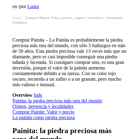
en
/
por
Laura
Home
Comprar Painite: Valor y precio, origen y ocurrencia – Investment
›
Gemstone
Comprar Painita – La Painita es probablemente la piedra
preciosa más rara del mundo, con sólo 5 hallazgos en más
de 50 años. Esta piedra preciosa vale 13 veces más que un
diamante, pero es casi imposible conseguir una piedra
tallada y facetada. Si consigues comprar uno, es una gran
inversión, porque el valor de la painita aumenta
constantemente debido a su rareza. Con su color rojo
oscuro, recuerda a un zafiro o a un granate, pero mucho
más valioso e inusual.
Overview
hide
Painita: la piedra preciosa más rara del mundo
Origen, presencia y localidades
Comprar Painite: Valor y precio
La painita como piedra preciosa
Painita: la piedra preciosa más
rara del mundo