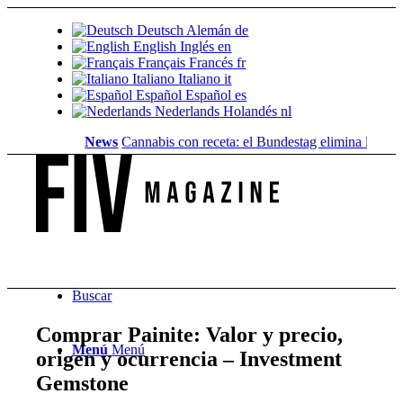
Deutsch
Alemán
de
English
Inglés
en
Français
Francés
fr
Italiano
Italiano
it
Español
Español
es
Nederlands
Holandés
nl
News
Cannabis con receta: el Bundestag elimina la...
Valor 
Buscar
Comprar Painite: Valor y precio,
Menú
Menú
origen y ocurrencia – Investment
Gemstone