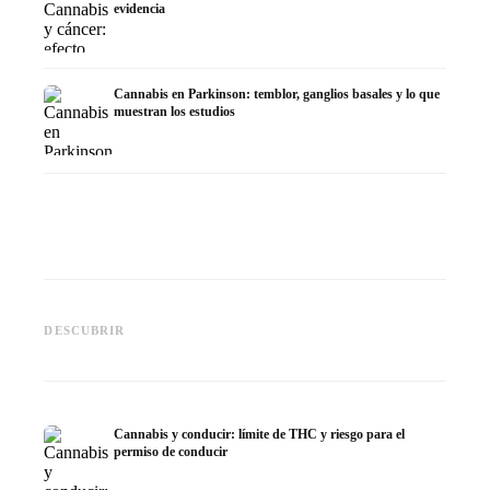
evidencia
Cannabis en Parkinson: temblor, ganglios basales y lo que
muestran los estudios
Cannabis y TDAH: dopamina,
Cannabis en fibromialgia:
Cannabi
automedición y lo que
dolor, sueño y sistema
quimiot
DESCUBRIR
muestran los estudios
endocanabinoide
Dronab
Cannabis y conducir: límite de THC y riesgo para el
permiso de conducir