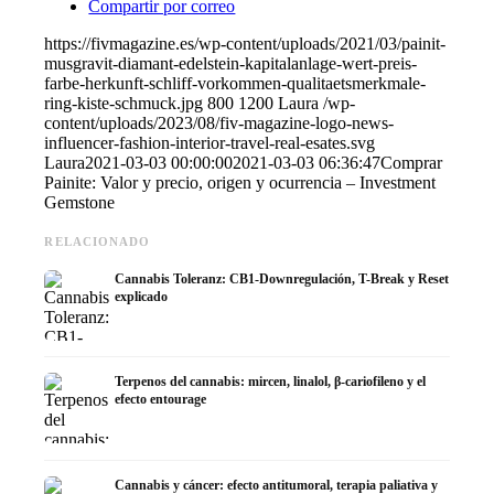
Compartir por correo
https://fivmagazine.es/wp-content/uploads/2021/03/painit-
musgravit-diamant-edelstein-kapitalanlage-wert-preis-
farbe-herkunft-schliff-vorkommen-qualitaetsmerkmale-
ring-kiste-schmuck.jpg
800
1200
Laura
/wp-
content/uploads/2023/08/fiv-magazine-logo-news-
influencer-fashion-interior-travel-real-esates.svg
Laura
2021-03-03 00:00:00
2021-03-03 06:36:47
Comprar
Painite: Valor y precio, origen y ocurrencia – Investment
Gemstone
RELACIONADO
Cannabis Toleranz: CB1-Downregulación, T-Break y Reset
explicado
Terpenos del cannabis: mircen, linalol, β-cariofileno y el
efecto entourage
Cannabis y cáncer: efecto antitumoral, terapia paliativa y