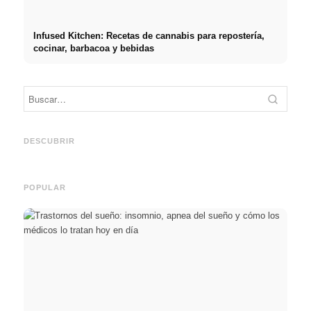
Infused Kitchen: Recetas de cannabis para repostería,
cocinar, barbacoa y bebidas
Práct
empre
Social Media Werbeanzeigen:
Comienzo de carrera tras los
oport
Mehr Verkäufe durch gezieltes
estudios: lo que realmente
y el c
DESCUBRIR
Online Marketing
buscan los reclutadores
carre
POPULAR