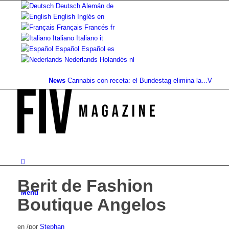
Deutsch
Alemán
de
English
Inglés
en
Français
Francés
fr
Italiano
Italiano
it
Español
Español
es
Nederlands
Holandés
nl
News
Cannabis con receta: el Bundestag elimina la...
Valor del 
Berit de Fashion
Menú
Boutique Angelos
en
/
por
Stephan