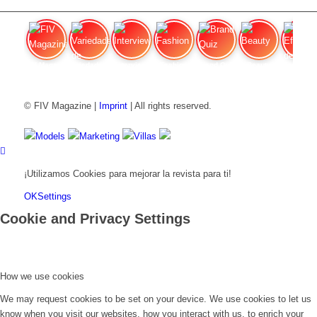
FIV Magazine
Variedades de cannabis:
Interview
Fashion
Brand Quiz
Beauty
Efecto
© FIV Magazine |
Imprint
| All rights reserved.
Models
Marketing
Villas
¡Utilizamos Cookies para mejorar la revista para ti!
OK
Settings
Cookie and Privacy Settings
How we use cookies
We may request cookies to be set on your device. We use cookies to let us
know when you visit our websites, how you interact with us, to enrich your