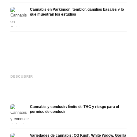
Cannabis en Parkinson: temblor, ganglios basales y lo
que muestran los estudios
Cannabis y TDAH: dopamina,
Cannabis en fibromialgia:
Canna
automedición y lo que
dolor, sueño y sistema
quimi
DESCUBRIR
muestran los estudios
endocanabinoide
Drona
Cannabis y conducir: límite de THC y riesgo para el
permiso de conducir
Variedades de cannabis: OG Kush, White Widow, Gorilla