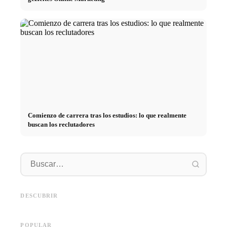
Comienzo de carrera tras los estudios: lo que realmente
buscan los reclutadores
Práctica profesional en
empresas de primer nivel:
Financiar los estudios en 2026:
Reducir 
oportunidades, remuneración y
Deutschlandstipendium, BAföG
realmen
el camino directo hacia la
y consejos inteligentes para
médicos
DESCUBRIR
carrera
ahorrar
técnica
POPULAR