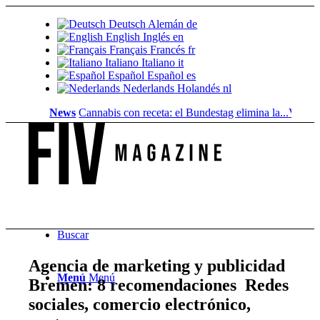
Deutsch
Alemán
de
English
Inglés
en
Français
Francés
fr
Italiano
Italiano
it
Español
Español
es
Nederlands
Holandés
nl
News
Cannabis con receta: el Bundestag elimina la...
Valor del s
Buscar
Agencia de marketing y publicidad
Menú
Menú
Bremen: 8 recomendaciones ️ Redes
sociales, comercio electrónico,