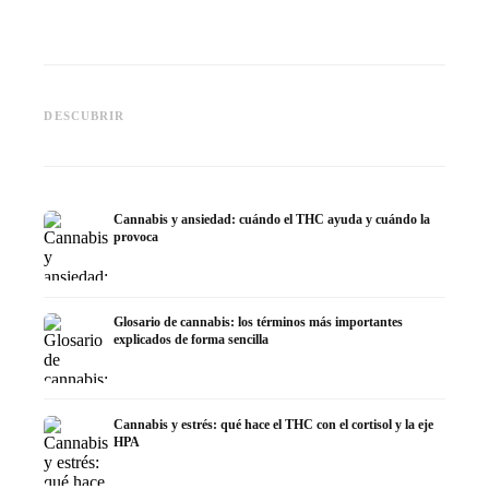
Cannabis y epilepsia: CBD,
CBD y p
Epidiolex y el estado actual de
Cannabis Oil casero:
puede h
DESCUBRIR
la investigación
decarboxilación e infusión
dermat
Cannabis y ansiedad: cuándo el THC ayuda y cuándo la
provoca
Glosario de cannabis: los términos más importantes
explicados de forma sencilla
Cannabis y estrés: qué hace el THC con el cortisol y la eje
HPA