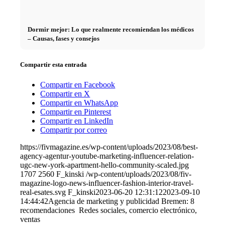
Dormir mejor: Lo que realmente recomiendan los médicos
– Causas, fases y consejos
Compartir esta entrada
Compartir en Facebook
Compartir en X
Compartir en WhatsApp
Compartir en Pinterest
Compartir en LinkedIn
Compartir por correo
https://fivmagazine.es/wp-content/uploads/2023/08/best-
agency-agentur-youtube-marketing-influencer-relation-
ugc-new-york-apartment-hello-community-scaled.jpg
1707
2560
F_kinski
/wp-content/uploads/2023/08/fiv-
magazine-logo-news-influencer-fashion-interior-travel-
real-esates.svg
F_kinski
2023-06-20 12:31:12
2023-09-10
14:44:42
Agencia de marketing y publicidad Bremen: 8
recomendaciones ️ Redes sociales, comercio electrónico,
ventas