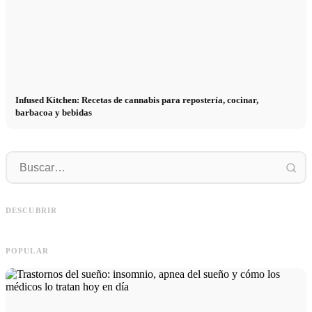
Infused Kitchen: Recetas de cannabis para repostería, cocinar,
barbacoa y bebidas
P
Social Media Werbeanzeigen: Mehr
Comienzo de carrera tras los estudios:
p
Verkäufe durch gezieltes Online
lo que realmente buscan los
r
DESCUBRIR
Marketing
reclutadores
h
POPULAR