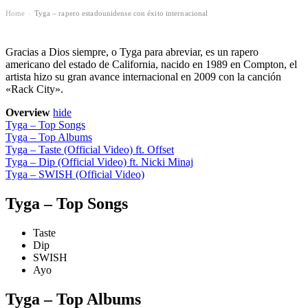
Home
Tyga – rapero estadounidense con éxito internacional
›
Gracias a Dios siempre, o Tyga para abreviar, es un rapero
americano del estado de California, nacido en 1989 en Compton, el
artista hizo su gran avance internacional en 2009 con la canción
«Rack City».
Overview
hide
Tyga – Top Songs
Tyga – Top Albums
Tyga – Taste (Official Video) ft. Offset
Tyga – Dip (Official Video) ft. Nicki Minaj
Tyga – SWISH (Official Video)
Tyga – Top Songs
Taste
Dip
SWISH
Ayo
Tyga – Top Albums