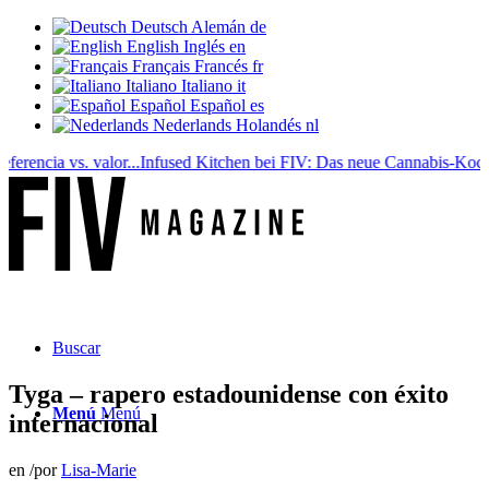
Deutsch
Alemán
de
English
Inglés
en
Français
Francés
fr
Italiano
Italiano
it
Español
Español
es
Nederlands
Holandés
nl
cia vs. valor...
Infused Kitchen bei FIV: Das neue Cannabis-Kochporta
Buscar
Tyga – rapero estadounidense con éxito
Menú
Menú
internacional
en
/
por
Lisa-Marie