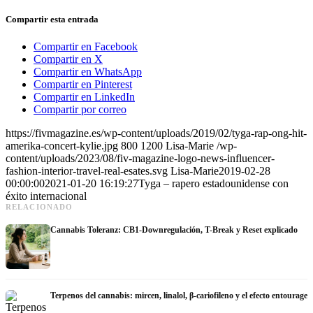
Compartir esta entrada
Compartir en Facebook
Compartir en X
Compartir en WhatsApp
Compartir en Pinterest
Compartir en LinkedIn
Compartir por correo
https://fivmagazine.es/wp-content/uploads/2019/02/tyga-rap-ong-hit-
amerika-concert-kylie.jpg
800
1200
Lisa-Marie
/wp-
content/uploads/2023/08/fiv-magazine-logo-news-influencer-
fashion-interior-travel-real-esates.svg
Lisa-Marie
2019-02-28
00:00:00
2021-01-20 16:19:27
Tyga – rapero estadounidense con
éxito internacional
RELACIONADO
Cannabis Toleranz: CB1-Downregulación, T-Break y Reset explicado
Terpenos del cannabis: mircen, linalol, β-cariofileno y el efecto entourage