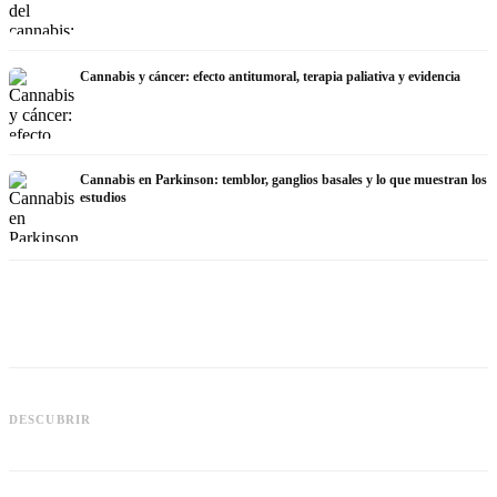
Cannabis y cáncer: efecto antitumoral, terapia paliativa y evidencia
Cannabis en Parkinson: temblor, ganglios basales y lo que muestran los
estudios
Cannabis y TDAH: dopamina,
automedición y lo que muestran los
Cannabis en fibromialgia: dolor,
DESCUBRIR
estudios
sueño y sistema endocanabinoide
q