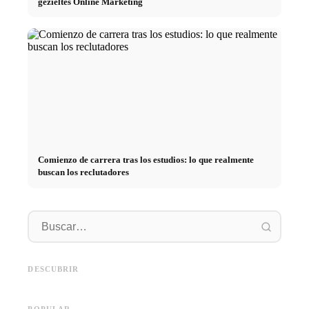
gezieltes Online Marketing
Comienzo de carrera tras los estudios: lo que realmente
buscan los reclutadores
Práctica profesional en
empresas de primer nivel:
Financiar los estudios en 2026:
Reducir 
oportunidades, remuneración y
Deutschlandstipendium, BAföG
realmen
el camino directo hacia la
y consejos inteligentes para
médicos
DESCUBRIR
carrera
ahorrar
técnica
POPULAR