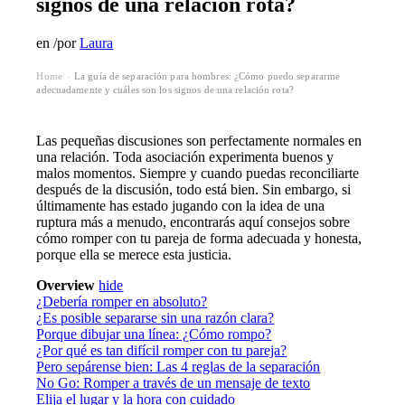
signos de una relación rota?
en
/
por
Laura
Home
La guía de separación para hombres: ¿Cómo puedo separarme
›
adecuadamente y cuáles son los signos de una relación rota?
Las pequeñas discusiones son perfectamente normales en
una relación. Toda asociación experimenta buenos y
malos momentos. Siempre y cuando puedas reconciliarte
después de la discusión, todo está bien. Sin embargo, si
últimamente has estado jugando con la idea de una
ruptura más a menudo, encontrarás aquí consejos sobre
cómo romper con tu pareja de forma adecuada y honesta,
porque ella se merece esta justicia.
Overview
hide
¿Debería romper en absoluto?
¿Es posible separarse sin una razón clara?
Porque dibujar una línea: ¿Cómo rompo?
¿Por qué es tan difícil romper con tu pareja?
Pero sepárense bien: Las 4 reglas de la separación
No Go: Romper a través de un mensaje de texto
Elija el lugar y la hora con cuidado