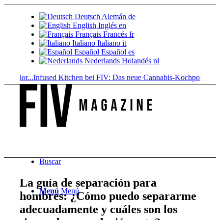
Deutsch
Alemán
de
English
Inglés
en
Français
Francés
fr
Italiano
Italiano
it
Español
Español
es
Nederlands
Holandés
nl
lor...
Infused Kitchen bei FIV: Das neue Cannabis-Kochportal
Bebidas 
Buscar
La guía de separación para
Menú
Menú
hombres: ¿Cómo puedo separarme
adecuadamente y cuáles son los