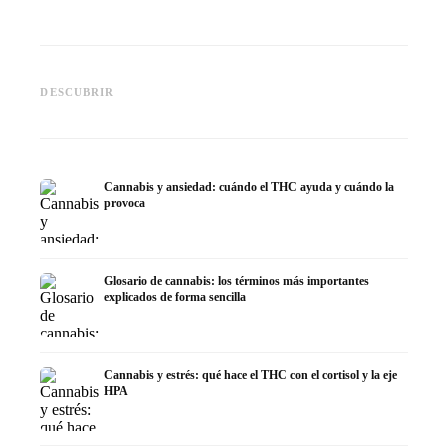
Cannabis y epilepsia: CBD,
CBD y p
Epidiolex y el estado actual de
Cannabis Oil casero:
puede h
DESCUBRIR
la investigación
decarboxilación e infusión
dermat
Cannabis y ansiedad: cuándo el THC ayuda y cuándo la
provoca
Glosario de cannabis: los términos más importantes
explicados de forma sencilla
Cannabis y estrés: qué hace el THC con el cortisol y la eje
HPA