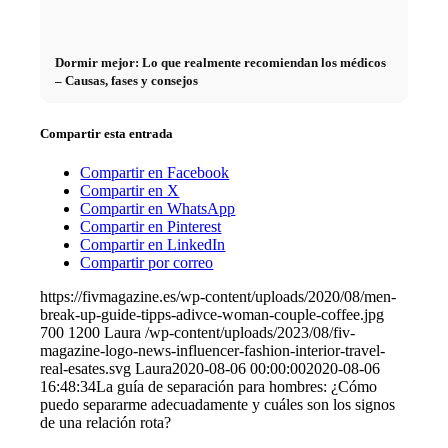
Dormir mejor: Lo que realmente recomiendan los médicos
– Causas, fases y consejos
Compartir esta entrada
Compartir en Facebook
Compartir en X
Compartir en WhatsApp
Compartir en Pinterest
Compartir en LinkedIn
Compartir por correo
https://fivmagazine.es/wp-content/uploads/2020/08/men-
break-up-guide-tipps-adivce-woman-couple-coffee.jpg
700
1200
Laura
/wp-content/uploads/2023/08/fiv-
magazine-logo-news-influencer-fashion-interior-travel-
real-esates.svg
Laura
2020-08-06 00:00:00
2020-08-06
16:48:34
La guía de separación para hombres: ¿Cómo
puedo separarme adecuadamente y cuáles son los signos
de una relación rota?