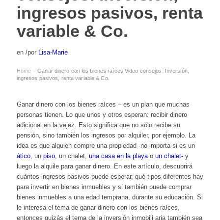
ingresos pasivos, renta
variable & Co.
en
/
por
Lisa-Marie
Home
Ganar dinero con los bienes raíces Video consejos: Inversión,
›
ingresos pasivos, renta variable & Co.
Ganar dinero con los bienes raíces – es un plan que muchas
personas tienen. Lo que unos y otros esperan: recibir dinero
adicional en la vejez. Esto significa que no sólo recibe su
pensión, sino también los ingresos por alquiler, por ejemplo. La
idea es que alguien compre una propiedad -no importa si es un
ático
, un
piso
, un
chalet
,
una casa en la playa
o
un chalet-
y
luego la alquile para ganar dinero. En este artículo, descubrirá
cuántos ingresos pasivos puede esperar, qué tipos diferentes hay
para invertir en bienes inmuebles y si también puede comprar
bienes inmuebles a una edad temprana, durante su educación. Si
le interesa el tema de ganar dinero con los bienes raíces,
entonces quizás el tema de la
inversión inmobili
aria también sea