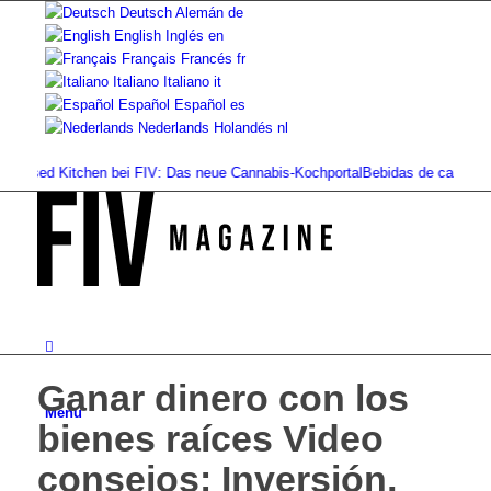
Deutsch
Alemán
de
English
Inglés
en
Français
Francés
fr
Italiano
Italiano
it
Español
Español
es
Nederlands
Holandés
nl
ed Kitchen bei FIV: Das neue Cannabis-Kochportal
Bebidas de cannabis: batid
Ganar dinero con los
Menú
bienes raíces Video
consejos: Inversión,