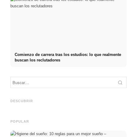
Comienzo de carrera tras los estudios: lo que realmente
buscan los reclutadores
Práctica profesional en
Financiar los estudios en
empresas de primer nivel:
2026:
Reduci
oportunidades, remuneración
Deutschlandstipendium,
realm
y el camino directo hacia la
BAföG y consejos
médic
DESCUBRIR
carrera
inteligentes para ahorrar
& téc
POPULAR