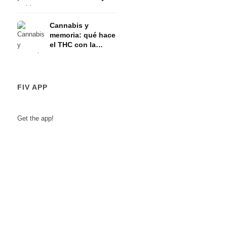
eje HPA
Cannabis y
memoria: qué hace
el THC con la
memoria a corto
plazo
FIV APP
Get the app!