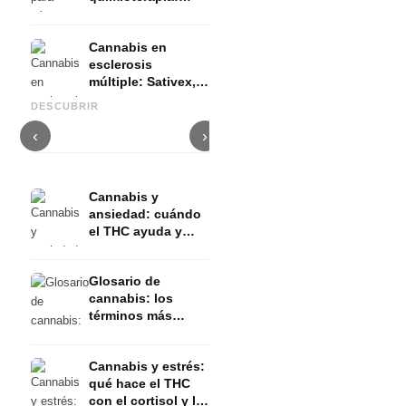
Nabilon y
Dronabinol
Cannabis en
esclerosis
múltiple: Sativex,
Cannabis y epilepsia: CBD,
C
espasticidad y
Epidiolex y el estado actual
Cannabis Oil casero:
p
DESCUBRIR
evidencia
de la investigación
decarboxilación e infusión
d
‹
›
Cannabis y
ansiedad: cuándo
el THC ayuda y
cuándo la provoca
Glosario de
cannabis: los
términos más
importantes
explicados de
Cannabis y estrés:
forma sencilla
qué hace el THC
con el cortisol y la