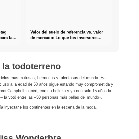
stag
Valor del suelo de referencia vs. valor
para las
de mercado: Lo que los inversores
deben saber realmente sobre Bienes
raíces
la todoterreno
delos más exitosas, hermosas y talentosas del mundo. Ha
ncluso a la edad de 50 años sigue estando muy comprometida y
omi Campbell inspiró, con su belleza y ya con sólo 15 años la
e» la votó entre las «50 personas más bellas del mundo».
a inyectarle los continentes en la escena de la moda.
Miss Wonderbra