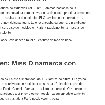
ensueño se extienden por 1,80m. Estamos hablando de la
 de una nadadora competitiva y ama de casa, aprende a temprana
e. La rubia con el apodo de «El Cigarrillo», nunca creyó en su
 su muy delgada figura. La checa prueba su suerte, sin embargo,
 el concurso de modelos en París y rápidamente las marcas de
 talento.
a adecuado debería mirar su etiqueta de ropa de baño.
sen: Miss Dinamarca con
os es Helena Christensen, de 1,77 metros de altura. Ella ya ha
 en el universo de modelado en su vida. Ya ha sido capaz de
o Fendi, Chanel o Versace – la lista de logros de Christensen es
e ha probado a sí misma como modelo. La supermodelo también
que un traslado a París puede valer la pena.