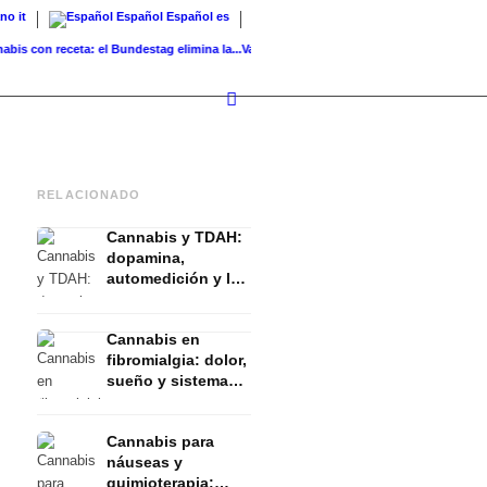
ano
it
Español
Español
es
on receta: el Bundestag elimina la...
Valor del suelo de referencia vs. valor...
Infused K
RELACIONADO
Cannabis y TDAH:
dopamina,
automedición y lo
que muestran los
estudios
Cannabis en
fibromialgia: dolor,
sueño y sistema
endocanabinoide
Cannabis para
náuseas y
quimioterapia: