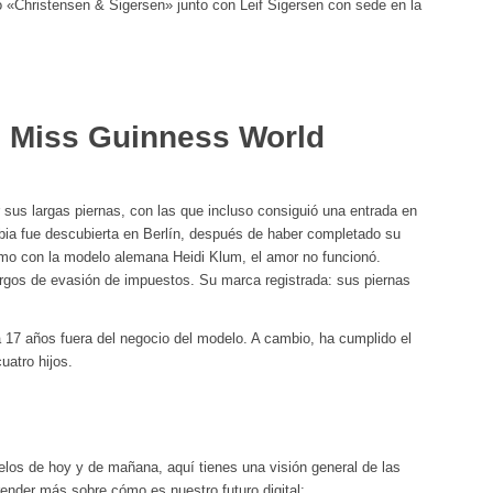
o «Christensen & Sigersen» junto con Leif Sigersen con sede en la
 Miss Guinness World
sus largas piernas, con las que incluso consiguió una entrada en
ubia fue descubierta en Berlín, después de haber completado su
mo con la modelo alemana Heidi Klum, el amor no funcionó.
argos de evasión de impuestos. Su marca registrada: sus piernas
a 17 años fuera del negocio del modelo. A cambio, ha cumplido el
uatro hijos.
elos de hoy y de mañana, aquí tienes una visión general de las
ender más sobre cómo es nuestro futuro digital: