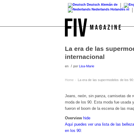
Deutsch
Alemán
de
Nederlands
Holandés
nl
La era de las supermo
internacional
/
en
por
Lisa-Marie
Home
La era de las supermodelos de los 90:
›
Jeans, neón, sin panza, camisetas de 
moda de los 90. Esta moda fue usada 
fueron el boom de la escena de las maq
Overview
hide
Aquí puedes ver una lista de las belle
en los 90: