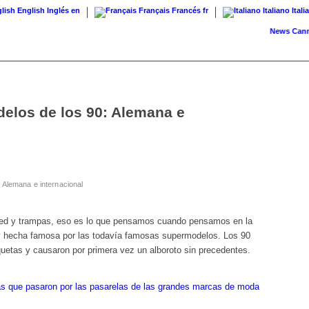
English
Inglés
en
Français
Francés
fr
Italiano
Itali
News
Cannabis c
delos de los 90: Alemana e
 Alemana e internacional
red y trampas, eso es lo que pensamos cuando pensamos en la
y hecha famosa por las todavía famosas supermodelos. Los 90
uetas y causaron por primera vez un alboroto sin precedentes.
zas que pasaron por las pasarelas de las grandes marcas de moda