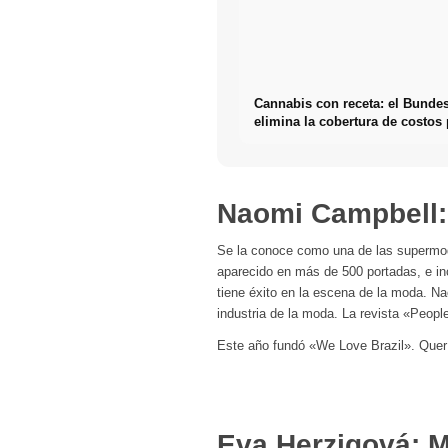
Cannabis con receta: el Bunde
elimina la cobertura de costos 
flores de cannabis
Naomi Campbell: 
Se la conoce como una de las supermo
aparecido en más de 500 portadas, e i
tiene éxito en la escena de la moda. Na
industria de la moda. La revista «Peopl
Este año fundó «We Love Brazil». Querí
Eva Herzigová: 