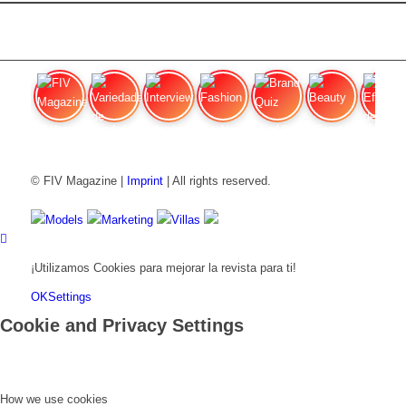
FIV Magazine
Variedades de cannabis:
Interview
Fashion
Brand Quiz
Beauty
Efecto
© FIV Magazine |
Imprint
| All rights reserved.
Models
Marketing
Villas
¡Utilizamos Cookies para mejorar la revista para ti!
OK
Settings
Cookie and Privacy Settings
How we use cookies