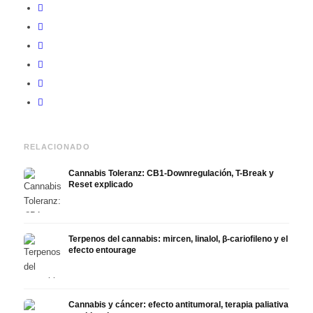
RELACIONADO
Cannabis Toleranz: CB1-Downregulación, T-Break y
Reset explicado
Terpenos del cannabis: mircen, linalol, β-cariofileno y el
efecto entourage
Cannabis y cáncer: efecto antitumoral, terapia paliativa