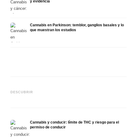
y evidencia
Cannabis en Parkinson: temblor, ganglios basales y lo
que muestran los estudios
Cannabis y TDAH: dopamina,
Cannabis en fibromialgia:
Canna
automedición y lo que
dolor, sueño y sistema
quimi
DESCUBRIR
muestran los estudios
endocanabinoide
Drona
Cannabis y conducir: límite de THC y riesgo para el
permiso de conducir