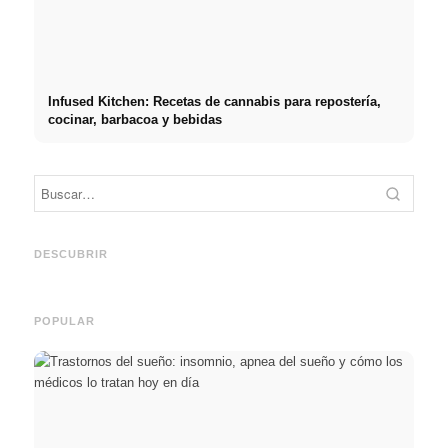
Infused Kitchen: Recetas de cannabis para repostería,
cocinar, barbacoa y bebidas
Práct
empre
Social Media Werbeanzeigen:
Comienzo de carrera tras los
oport
Mehr Verkäufe durch gezieltes
estudios: lo que realmente
y el c
DESCUBRIR
Online Marketing
buscan los reclutadores
carre
POPULAR