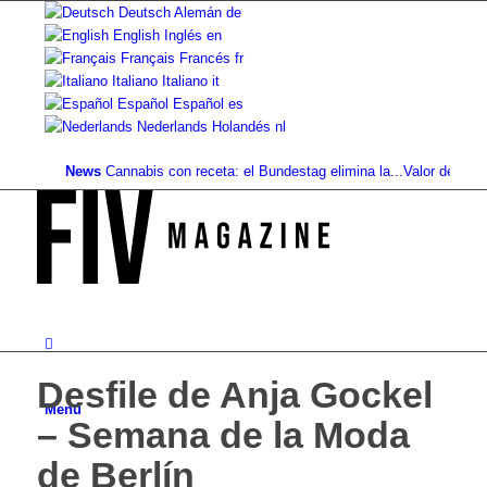
Deutsch
Alemán
de
English
Inglés
en
Français
Francés
fr
Italiano
Italiano
it
Español
Español
es
Nederlands
Holandés
nl
News
Cannabis con receta: el Bundestag elimina la...
Valor del suelo d
Desfile de Anja Gockel
Menú
– Semana de la Moda
de Berlín